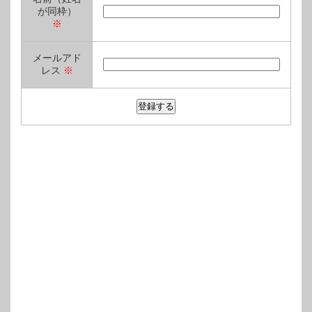
が同枠）
※
メールアド
レス
※