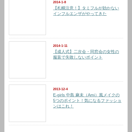
2014-1-8
【札幌注意！】タミフルが効かない
インフルエンザがやってきた
2014-1-11
【成人式】二次会・同窓会の女性の
服装で失敗しないポイント
2013-12-4
E-girls 中島 麻未（Ami）風メイクの
5つのポイント！気になるファッショ
ンはこれ！