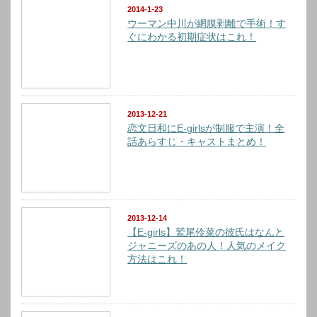
2014-1-23
ウーマン中川が網膜剥離で手術！す
ぐにわかる初期症状はこれ！
2013-12-21
恋文日和にE-girlsが制服で主演！全
話あらすじ・キャストまとめ！
2013-12-14
【E-girls】鷲尾伶菜の彼氏はなんと
ジャニーズのあの人！人気のメイク
方法はこれ！