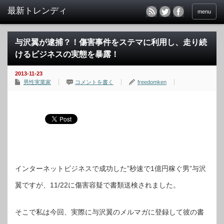
menu
与沢翼が逮捕？！傷害事件をステマに利用し、走り続
けるビジネスの実態を暴露！
2013-11-23
男性実業家
コメントを書く
freedomken
インターネットビジネスで成功した”秒速で1億円稼ぐ男”与沢
翼ですが、11/22に傷害容疑で書類送検されました。
そこで私は今回、実際に与沢翼のメルマガに登録して彼の書