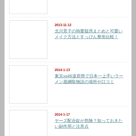
2013-11-12
北川景子の熱愛疑惑まとめと可愛い
メイク方法とすっぴん整形比較！
2014-1-13
東京vs46道府県で日本一上手いラー
メン屋綱取物語の場所や口コミ
2014-1-17
ヤーズ配合錠が危険？知っておきた
い副作用と注意点