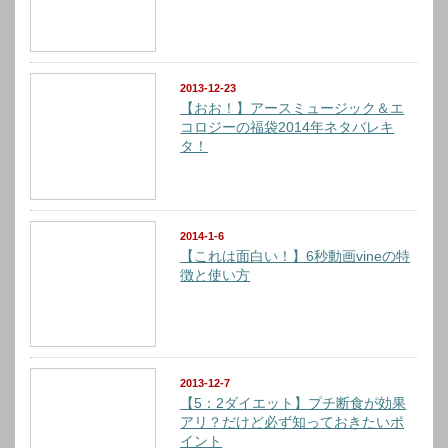
2013-12-23
【おお！】アースミュージック＆エ
コロジーの福袋2014年ネタバレキ
タ！
2014-1-6
【これは面白い！】6秒動画vineの特
徴と使い方
2013-12-7
【5：2ダイエット】プチ断食が効果
アリ？だけど必ず知っておきたいポ
イント