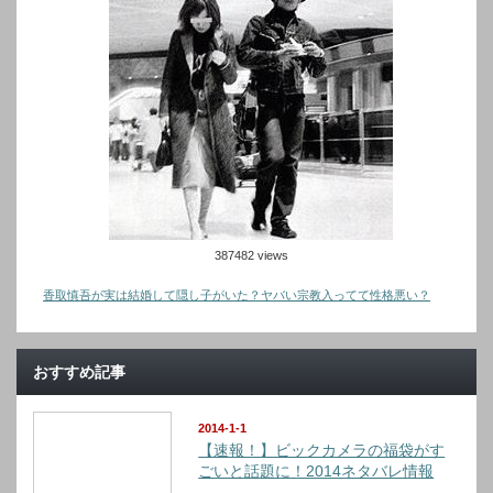
387482 views
香取慎吾が実は結婚して隠し子がいた？ヤバい宗教入ってて性格悪い？
おすすめ記事
2014-1-1
【速報！】ビックカメラの福袋がす
ごいと話題に！2014ネタバレ情報