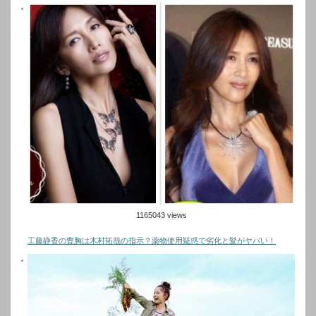
1165043 views
工藤静香の豊胸は木村拓哉の指示？薬物使用疑惑で劣化と髪がヤバい！