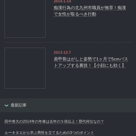
2014-1-14
痴漢行為の北九州市職員が無罪！痴漢
で女性が取るべき行動
2013-12-7
肩甲骨はがしと姿勢で1ヶ月で5cmバス
トアップする裏技！【小顔にも効く】
最新記事
田中将大の2014年の年俸は去年の５倍以上！歴代何位なの？
ルーキタエから学ぶ男性を立てるための3つのポイント