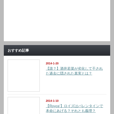
おすすめ記事
2014-1-20
【誰？】酒井若菜が劣化して干され
た過去に隠された真実とは？
2014-1-10
【Royce’】ロイズはバレンタインで
本命にあげる？それとも義理？