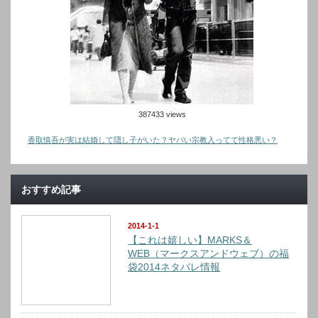
387433 views
香取慎吾が実は結婚して隠し子がいた？ヤバい宗教入ってて性格悪い？
おすすめ記事
2014-1-1
【これは嬉しい】MARKS＆
WEB（マークスアンドウェブ）の福
袋2014ネタバレ情報