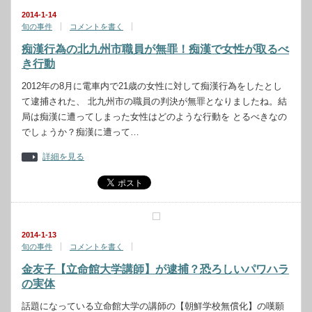
2014-1-14
旬の事件
コメントを書く
痴漢行為の北九州市職員が無罪！痴漢で女性が取るべ
き行動
2012年の8月に電車内で21歳の女性に対して痴漢行為をしたとし
て逮捕された、 北九州市の職員の判決が無罪となりましたね。結
局は痴漢に遭ってしまった女性はどのような行動を とるべきなの
でしょうか？痴漢に遭って…
詳細を見る
2014-1-13
旬の事件
コメントを書く
金友子【立命館大学講師】が逮捕？恐ろしいパワハラ
の実体
話題になっている立命館大学の講師の【朝鮮学校無償化】の嘆願