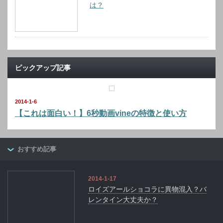
は？
ピックアップ記事
2014-1-6
【これは面白い！】6秒動画vineの特徴と使い方
おすすめ記事
2014-1-17
ロイズアールショコラに異物混入？バ
レンタイン大丈夫か？