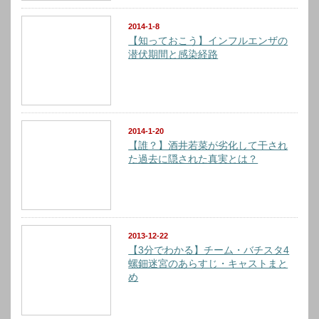
2014-1-8
【知っておこう】インフルエンザの
潜伏期間と感染経路
2014-1-20
【誰？】酒井若菜が劣化して干され
た過去に隠された真実とは？
2013-12-22
【3分でわかる】チーム・バチスタ4
螺鈿迷宮のあらすじ・キャストまと
め