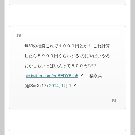
無印の福袋これで１０００円とか！ これ計算
したら５９９０円くらいする のにやばいやろ
おかしもいっぱい入って５００円♡♡
pic.twitter.com/euBEDYBza5
— 福永栞
(@SorXx17)
2014, 1月 1