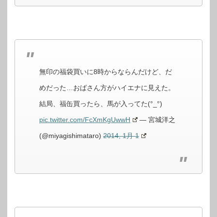
無印の福袋買いに8時からならんだけど、だ
めだった…おばさん方がハイエナに見えた。
結局、福缶買ったら、馬が入ってた(°_°)
pic.twitter.com/FcXmKgUwwH
— 宮城洋之
(@miyagishimataro)
2014, 1月 1