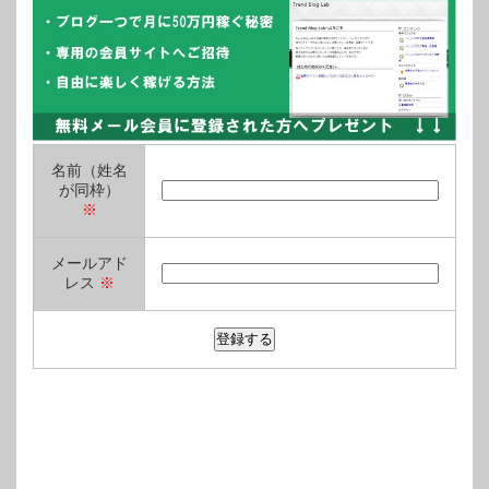
名前（姓名
が同枠）
※
メールアド
レス
※