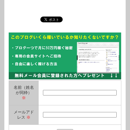
名前（姓名
が同枠）
※
メールアド
レス
※