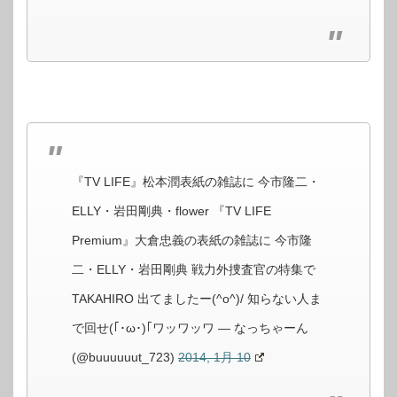
『TV LIFE』松本潤表紙の雑誌に 今市隆二・
ELLY・岩田剛典・flower 『TV LIFE
Premium』大倉忠義の表紙の雑誌に 今市隆
二・ELLY・岩田剛典 戦力外捜査官の特集で
TAKAHIRO 出てましたー(^o^)/ 知らない人ま
で回せ(｢･ω･)｢ワッワッワ — なっちゃーん
(@buuuuuut_723)
2014, 1月 10