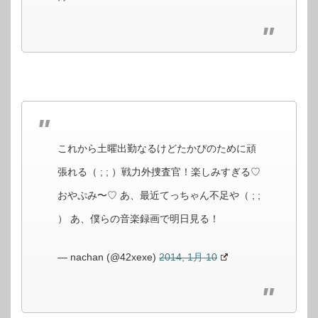
これから土曜出勤なるけどたかぴのために頑
張れる（ ; ; ）戦力外捜査官！楽しみすぎる♡
おやぷみ〜♡ あ、最近てっちゃん不足や（ ; ;
） あ、僕らの音楽録画で明日見る！
— nachan (@42xexe)
2014, 1月 10