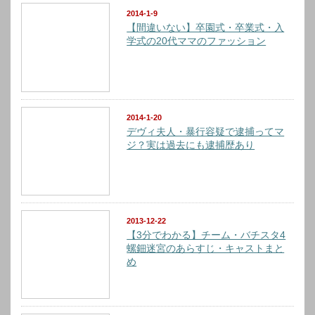
2014-1-9
【間違いない】卒園式・卒業式・入
学式の20代ママのファッション
2014-1-20
デヴィ夫人・暴行容疑で逮捕ってマ
ジ？実は過去にも逮捕歴あり
2013-12-22
【3分でわかる】チーム・バチスタ4
螺鈿迷宮のあらすじ・キャストまと
め