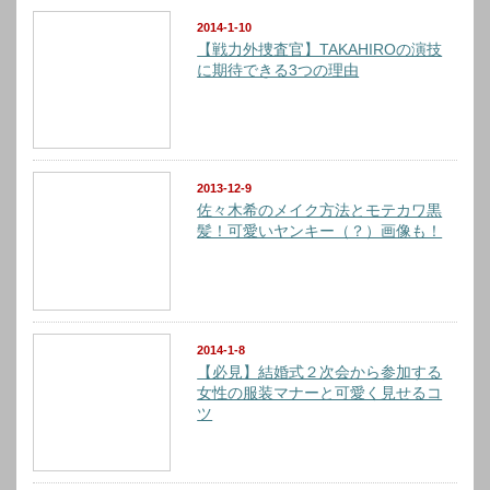
2014-1-10
【戦力外捜査官】TAKAHIROの演技
に期待できる3つの理由
2013-12-9
佐々木希のメイク方法とモテカワ黒
髪！可愛いヤンキー（？）画像も！
2014-1-8
【必見】結婚式２次会から参加する
女性の服装マナーと可愛く見せるコ
ツ