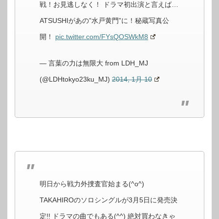
戦！お見逃しなく！ ドラマ初出演と言えば…
ATSUSHIがあの”水戸黄門”に！秘蔵写真公
開！
pic.twitter.com/FYsQOSWkM8
— 言葉の力は無限大 from LDH_MJ
(@LDHtokyo23ku_MJ)
2014, 1月 10
明日から戦力外捜査官始まる(^o^)
TAKAHIROのソロシングルが3月5日に発売決
定!! ドラマの曲でもある(^^) 絶対買わなきゃ