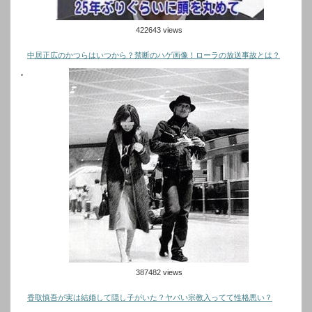
422643 views
中居正広のかつらはいつから？禁断のハゲ画像！ローラの放送事故とは？
387482 views
香取慎吾が実は結婚して隠し子がいた？ヤバい宗教入ってて性格悪い？