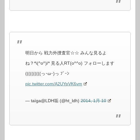
明日から 戦力外捜査官☆☆ みんな見るよ
ね？*\(^o^)/* 見る人RT(o^^o) フォローします
((((((((((っ･ω･)っ ﾌﾞｰﾝ
pic.twitter.com/A2UYpVK6vm
— taìga@LDH垢 (@ht_ldh)
2014, 1月 10