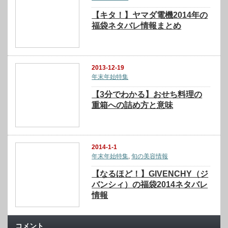
【キタ！】ヤマダ電機2014年の
福袋ネタバレ情報まとめ
2013-12-19
年末年始特集
【3分でわかる】おせち料理の
重箱への詰め方と意味
2014-1-1
年末年始特集
,
旬の美容情報
【なるほど！】GIVENCHY（ジ
バンシィ）の福袋2014ネタバレ
情報
コメント