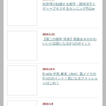
向井理が結婚する相手・国仲涼子と
ディープキスするカンニング竹山w
2014-1-13
【第二の能年 玲奈】朝倉あきがかわ
いいと話題になる3つのポイント
2013-12-4
E-girls 中島 麻未（Ami）風メイクの
5つのポイント！気になるファッショ
ンはこれ！
2014-1-8