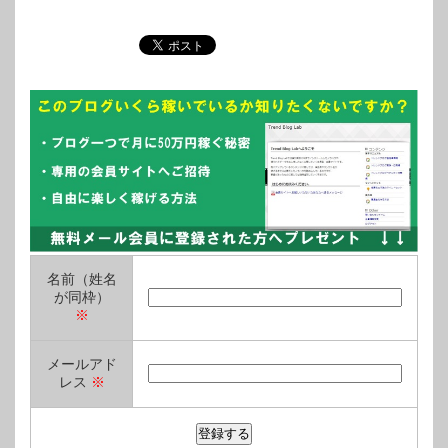
名前（姓名
が同枠）
※
メールアド
レス
※