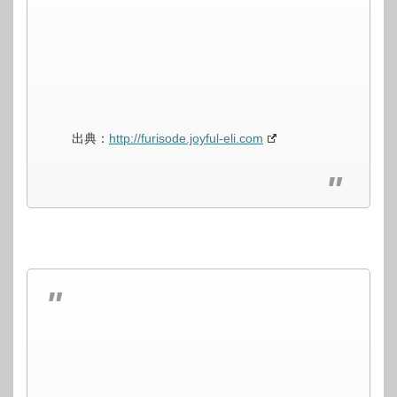
出典：
http://furisode.joyful-eli.com