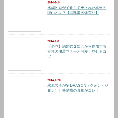
2014-1-14
水嶋ヒロが劣化して干された本当の
理由とは？【黒執事画像有り】
2014-1-8
【必見】結婚式２次会から参加する
女性の服装マナーと可愛く見せるコ
ツ
2014-1-20
水原希子がG-DRAGON（クォン・ジ
ヨン）と熱愛噂の真相がコレ！