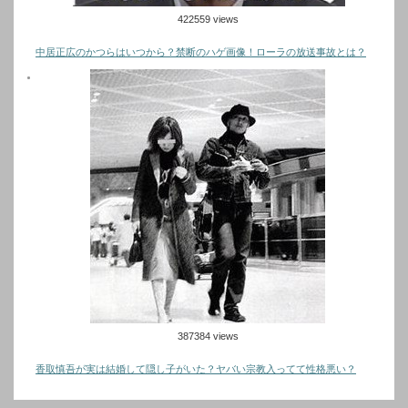
422559 views
中居正広のかつらはいつから？禁断のハゲ画像！ローラの放送事故とは？
387384 views
香取慎吾が実は結婚して隠し子がいた？ヤバい宗教入ってて性格悪い？