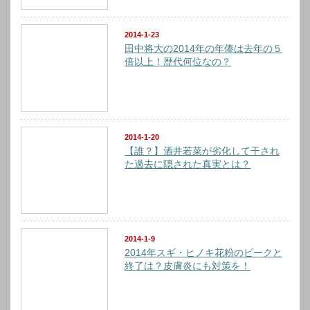
2014-1-23
田中将大の2014年の年俸は去年の５
倍以上！歴代何位なの？
2014-1-20
【誰？】酒井若菜が劣化して干され
た過去に隠された真実とは？
2014-1-9
2014年スギ・ヒノキ花粉のピークと
終了は？皮膚炎にも対策を！