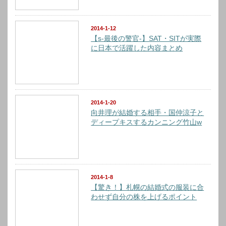
2014-1-12
【s-最後の警官-】SAT・SITが実際
に日本で活躍した内容まとめ
2014-1-20
向井理が結婚する相手・国仲涼子と
ディープキスするカンニング竹山w
2014-1-8
【驚き！】札幌の結婚式の服装に合
わせず自分の株を上げるポイント