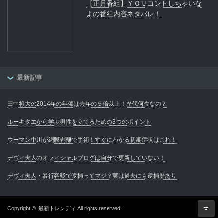
【正月番組】ＹＯＵコントしちゃいな
よの番組内容ネタバレ！
最新記事
田中将大の2014年の年俸は去年の５倍以上！歴代何位なの？
ルーキタエから学ぶ男性を立てるための3つのポイント
ウーマン中川が網膜剥離で手術！すぐにわかる初期症状はこれ！
デヴィ夫人のオフィシャルブログは自分で更新していない！
デヴィ夫人・暴行容疑で逮捕ってマジ？実は過去にも逮捕歴あり
Copyright ©
最新トレンディ
All rights reserved.