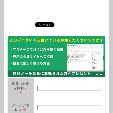
名前（姓名
が同枠）
※
メールアド
レス
※