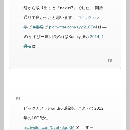
袋から取り出すと『nexus7』でした。 期待
通りで良かったと思います。
#ビックカメ
ラ
#福袋
pic.twitter.com/ayyl210Ewi
—
✍かすぴー屋団長✍ (@Kaspiy_6v)
2014, 1
月 1
ビックカメラのandroid福袋。これって2012
年の16GBか。
pic.twitter.com/Czbt78qqKM
— すー