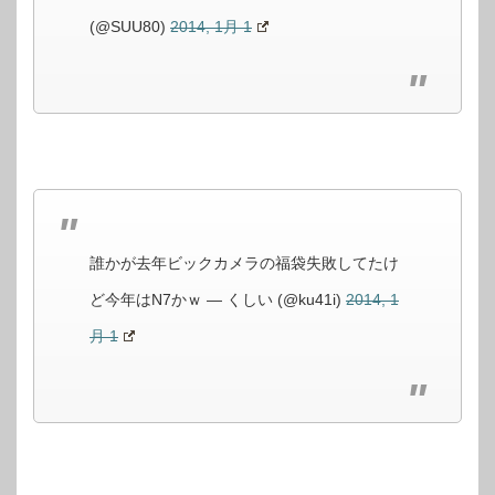
(@SUU80)
2014, 1月 1
誰かが去年ビックカメラの福袋失敗してたけ
ど今年はN7かｗ — くしい (@ku41i)
2014, 1
月 1