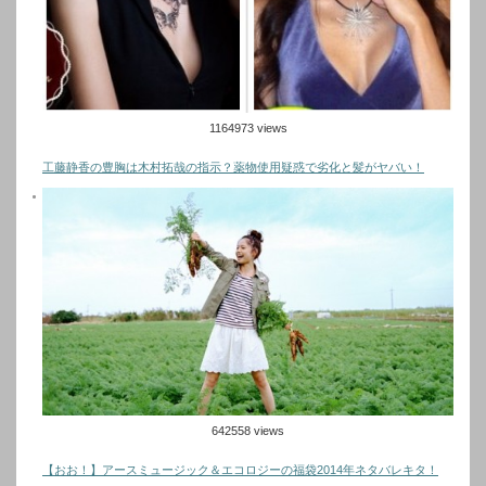
1164973 views
工藤静香の豊胸は木村拓哉の指示？薬物使用疑惑で劣化と髪がヤバい！
642558 views
【おお！】アースミュージック＆エコロジーの福袋2014年ネタバレキタ！