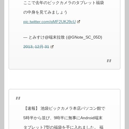
ここで去年のビックカメラのタブレット福袋
の中身を見てみましょう
pic.twitter.com/qMF2UKJ9cU
— とみすけ@端末拉致 (@GNote_SC_05D)
2013, 12月 31
【速報】 池袋ビックカメラ本店パソコン館で
5時半から並び、9時半に無事にAndroid端末
タブレット7型の福袋を手に入れました。 福