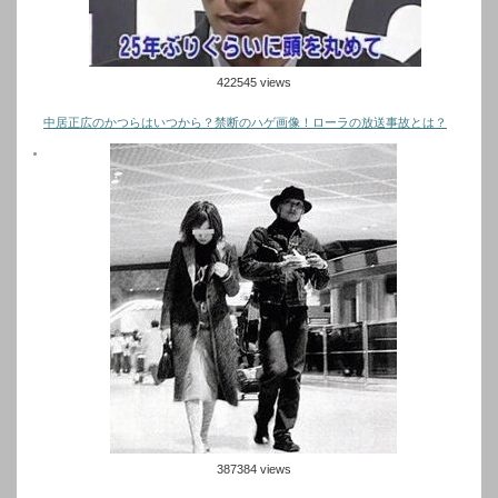
422545 views
中居正広のかつらはいつから？禁断のハゲ画像！ローラの放送事故とは？
387384 views