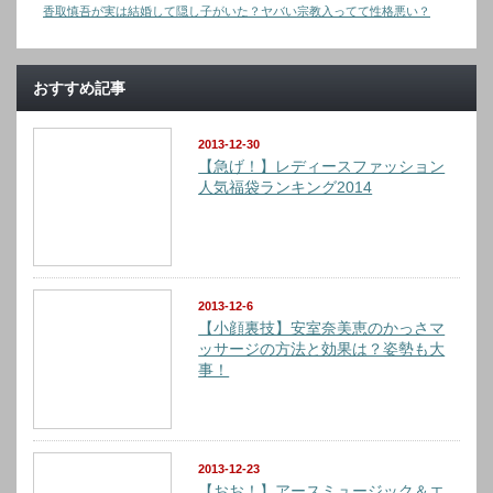
香取慎吾が実は結婚して隠し子がいた？ヤバい宗教入ってて性格悪い？
おすすめ記事
2013-12-30
【急げ！】レディースファッション
人気福袋ランキング2014
2013-12-6
【小顔裏技】安室奈美恵のかっさマ
ッサージの方法と効果は？姿勢も大
事！
2013-12-23
【おお！】アースミュージック＆エ