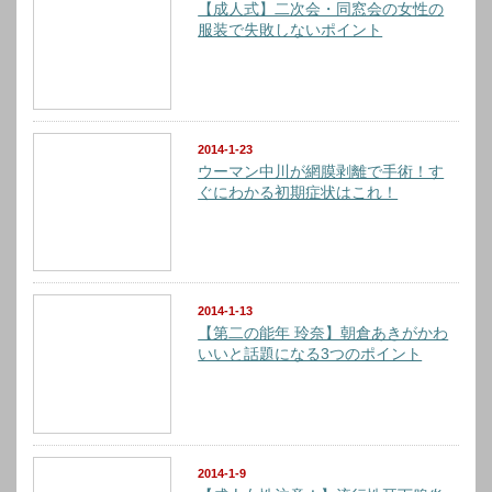
【成人式】二次会・同窓会の女性の
服装で失敗しないポイント
2014-1-23
ウーマン中川が網膜剥離で手術！す
ぐにわかる初期症状はこれ！
2014-1-13
【第二の能年 玲奈】朝倉あきがかわ
いいと話題になる3つのポイント
2014-1-9