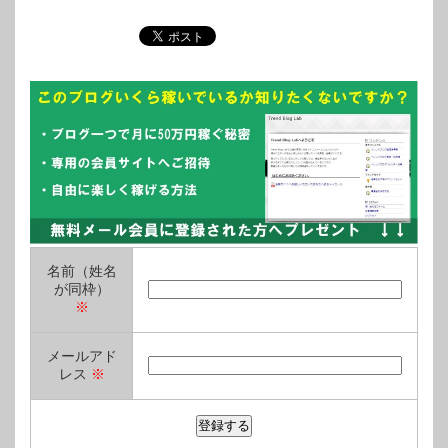
名前（姓名
が同枠）
※
メールアド
レス
※