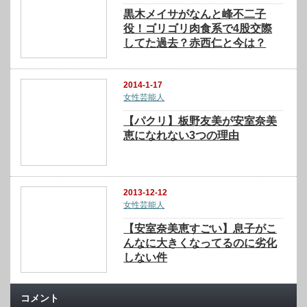
黒木メイサがなんと峰不二子
役！ゴリゴリ肉食系で4股交際
してた過去？赤西仁と今は？
2014-1-17
女性芸能人
【パクリ】板野友美が安室奈美
恵になれない3つの理由
2013-12-12
女性芸能人
【安室奈美恵すごい】息子がこ
んなに大きくなってるのに劣化
しない件
コメント