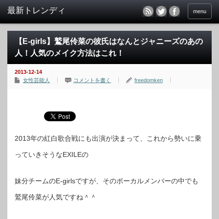
menu
【E-girls】鷲尾伶菜の彼氏はなんとジャニーズのあの
人！人気のメイク方法はこれ！
2013-12-14
女性芸能人
コメントを書く
freedomken
2013年の紅白歌合戦にも出演が決まって、これから勢いに乗
っていきそうなEXILEの
妹分チームのE-girlsですが、そのボーカルメンバーの中でも
鷲尾伶菜が人気ですね＾＾