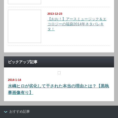
2013-12-23
【おお！】アースミュージック＆エ
コロジーの福袋2014年ネタバレキ
タ！
ピックアップ記事
2014-1-14
水嶋ヒロが劣化して干された本当の理由とは？【黒執
事画像有り】
おすすめ記事