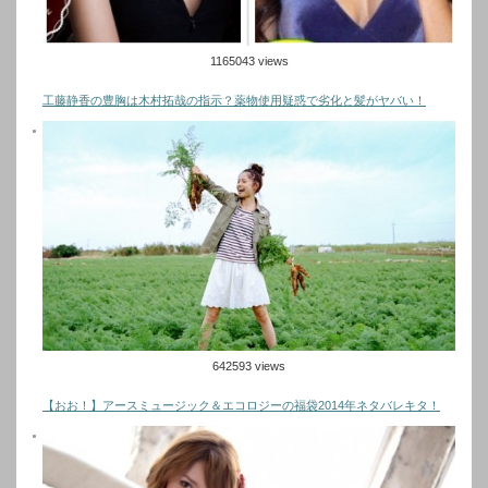
1165043 views
工藤静香の豊胸は木村拓哉の指示？薬物使用疑惑で劣化と髪がヤバい！
642593 views
【おお！】アースミュージック＆エコロジーの福袋2014年ネタバレキタ！