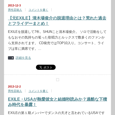
2013-12-3
男性芸能人
コメントを書く
【元EXILE】清木場俊介の脱退理由とは？荒れた過去
とフライデーまとめ！
EXILEを脱退して7年。SHUNこと清木場俊介。 ソロで活動をして
もなおその気持ちの篭った歌唱力とルックスで数多くのファンか
ら支持されてます。 CD発売ではTOP10入り。コンサート、ライ
ブは常に満席です。…
詳細を見る
2013-12-2
男性芸能人
コメントを書く
EXILE・USAが熱愛彼女と結婚秒読みか？過酷な下積
み時代を暴露！
EXILEの第１期メンバーでダンスの天才と言われているUSAです