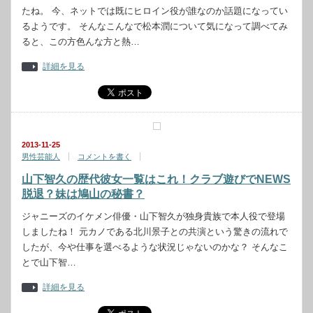
たね。 今、ネットでは既にヒロイン役が誰なのか話題になってい
るようです。 そんなこんなで松本潤について気になって調べてみ
ると、この方色んな方と熱…
詳細を見る
2013-11-25
男性芸能人
コメントを書く
山下智久の歴代彼女一覧はこれ！クラブ遊びでNEWS
脱退？妹は鳩山の秘書？
ジャニーズのイケメン俳優・山下智久が独身貴族で本人役で登場
しましたね！ 元カノである北川景子との共演という驚きの流れで
したが、今や仕事を選べるような状況じゃないのかな？ そんなこ
とで山下智…
詳細を見る