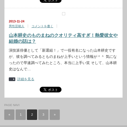
2013-11-24
男性芸能人
コメントを書く
山本耕史のものまねのクオリティ高すぎ！熱愛彼女や
結婚の話は？
演技派俳優として「新選組！」で一役有名になった山本耕史です
が、彼を調べてみるとものまねが上手いという情報が＾＾ 気にな
ったので早速調べてみたところ、本当に上手い笑 そして、山本耕
史はなんで…
詳細を見る
PAGE NAVI
«
1
2
3
»