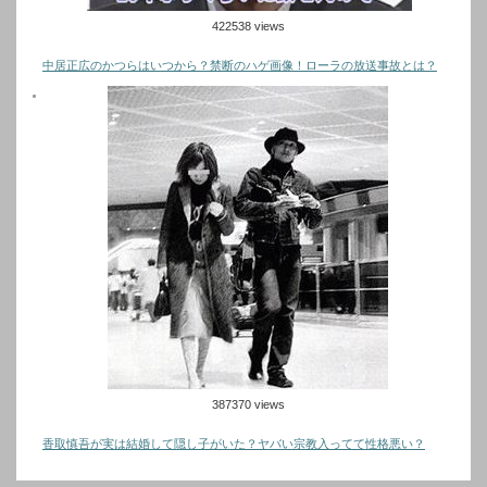
422538 views
中居正広のかつらはいつから？禁断のハゲ画像！ローラの放送事故とは？
387370 views
香取慎吾が実は結婚して隠し子がいた？ヤバい宗教入ってて性格悪い？