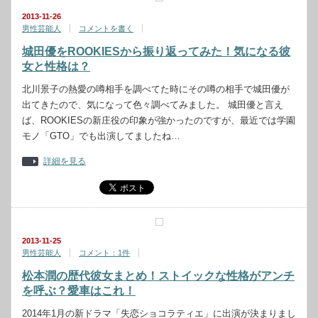
2013-11-26
男性芸能人
コメントを書く
城田優をROOKIESから振り返ってみた！気になる彼
女と性格は？
北川景子の熱愛の噂相手を調べてた時にその噂の相手で城田優が
出てきたので、気になって色々調べてみました。 城田優と言え
ば、ROOKIESの新庄役の印象が強かったのですが、最近では学園
モノ「GTO」でも出演してましたね…
詳細を見る
2013-11-25
男性芸能人
コメント：1件
松本潤の歴代彼女まとめ！ストイックな性格がアンチ
を呼ぶ？愛車はこれ！
2014年1月の新ドラマ「失恋ショコラティエ」に出演が決まりまし