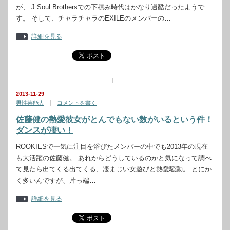
が、 J Soul Brothersでの下積み時代はかなり過酷だったようで
す。 そして、チャラチャラのEXILEのメンバーの…
詳細を見る
2013-11-29
男性芸能人
コメントを書く
佐藤健の熱愛彼女がとんでもない数がいるという件！
ダンスが凄い！
ROOKIESで一気に注目を浴びたメンバーの中でも2013年の現在
も大活躍の佐藤健。 あれからどうしているのかと気になって調べ
て見たら出てくる出てくる、凄まじい女遊びと熱愛騒動。 とにか
く多いんですが、片っ端…
詳細を見る