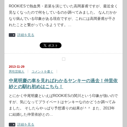
ROOKIESで熱血男・若菜を演じていた高岡蒼甫ですが、最近全く
見なくなったので何をしているのか調べてみました。 なんだかか
なり病んでいる印象がある現在ですが、これには高岡蒼甫が干さ
れたことと繋がっているようです。…
詳細を見る
2013-11-29
男性芸能人
コメントを書く
中尾明慶の車を見ればわかるヤンキーの過去！仲里依
紗との馴れ初めはこちら！
とにかく中尾明慶といえばROOKIESの関川という印象が強いので
すが、気になってプライベートはヤンキーなのかどうか調べてみ
ました。 そしたらやっぱり予想通りの結果が＾＾ また、2013年
に結婚した仲里依紗との…
詳細を見る