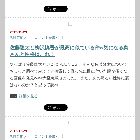
2013-11-29
男性芸能人
コメントを書く
佐藤隆太と柳沢慎吾が最高に似ている件w気になる奥
さんと性格はこれ！
やっぱり佐藤隆太といえばROOKIES！ そんな佐藤隆太について
ちょっと調べてみようと検索して真っ先に目に付いた腹が痛くな
る画像を発見www大至急載せました。 また、あの明るい性格に裏
はないのか？と思って調べ…
詳細を見る
2013-11-29
男性芸能人
コメントを書く