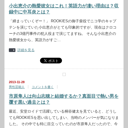
小出恵介の熱愛彼女はこれ！英語力が凄い理由は？収
録中に中耳炎とは？
「締まっていくぞー！」 ROOKIESの御子柴役でニコ学のキャプ
テンを演じていた小出恵介がとても印象的ですが、現在はクロコ
ーチの3億円事件の犯人役まで演じてますね。 そんな小出恵介の
熱愛彼女から、英語力がすご…
詳細を見る
2013-11-28
男性芸能人
コメントを書く
市原隼人は向山志穂と結婚するか？真面目で熱い男を
覆す黒い過去とは？
最近、安堂ロイドで活躍している桐谷健太を見ていると、どうし
てもROOKIESを思い出してしまい、当時のメンバーが気になりま
した。 その中でも特に目立っていたのが市原隼人だったので、今