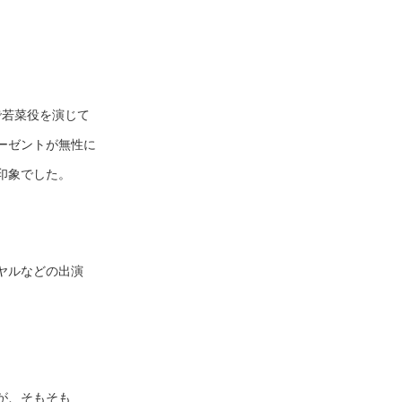
で若菜役を演じて
ーゼントが無性に
印象でした。
ヤルなどの出演
。
が、そもそも