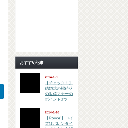
ま
おすすめ記事
2014-1-8
【チェック！】
結婚式の招待状
の返信マナーの
ポイント3つ
2014-1-10
【Royce’】ロイ
ズはバレンタイ