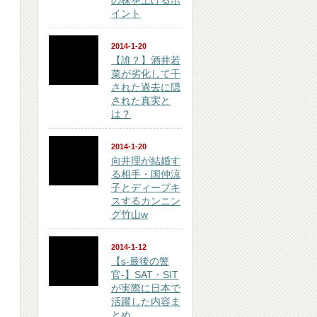
の株を上げるポ
イント
2014-1-20
【誰？】酒井若
菜が劣化して干
された過去に隠
された真実と
は？
2014-1-20
向井理が結婚す
る相手・国仲涼
子とディープキ
スするカンニン
グ竹山w
2014-1-12
【s-最後の警
官-】SAT・SIT
が実際に日本で
活躍した内容ま
とめ