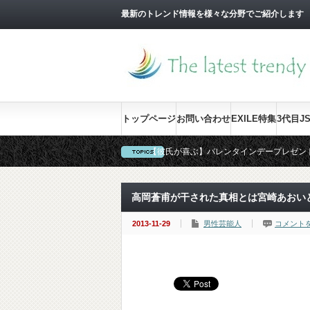
最新のトレンド情報を様々な分野でご紹介します
トップページ
お問い合わせ
EXILE特集
3代目J
【彼氏が喜ぶ】バレンタインデープレゼン
【要確認！】結婚式にお呼ばれした時のNG
【間違いない】卒園式・卒業式・入学式の
高岡蒼甫が干された真相とは宮崎あおい
2013-11-29
男性芸能人
コメント