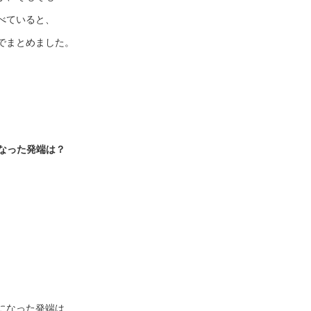
べていると、
でまとめました。
なった発端は？
になった発端は