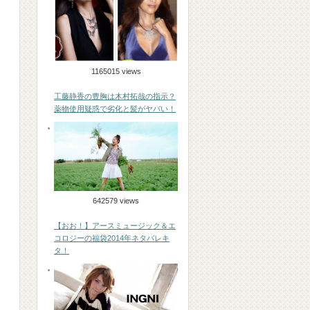
1165015 views
工藤静香の豊胸は木村拓哉の指示？
薬物使用疑惑で劣化と髪がヤバい！
642579 views
【おお！】アースミュージック＆エ
コロジーの福袋2014年ネタバレキ
タ！