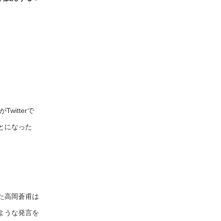
witterで
とになった
た高岡蒼甫は
ような発言を