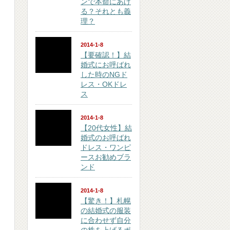
ンで本命にあげ
る？それとも義
理？
2014-1-8
【要確認！】結
婚式にお呼ばれ
した時のNGド
レス・OKドレ
ス
2014-1-8
【20代女性】結
婚式のお呼ばれ
ドレス・ワンピ
ースお勧めブラ
ンド
2014-1-8
【驚き！】札幌
の結婚式の服装
に合わせず自分