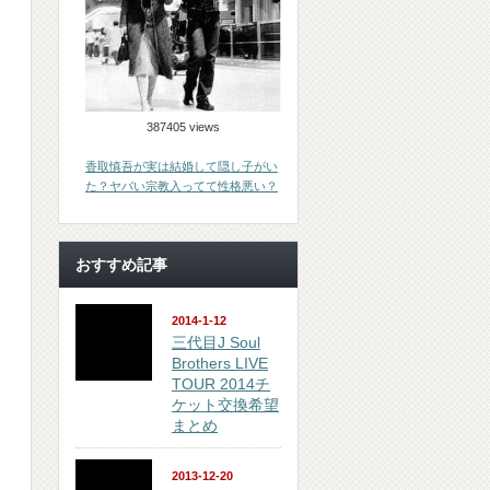
387405 views
香取慎吾が実は結婚して隠し子がい
た？ヤバい宗教入ってて性格悪い？
おすすめ記事
2014-1-12
三代目J Soul
Brothers LIVE
TOUR 2014チ
ケット交換希望
まとめ
2013-12-20