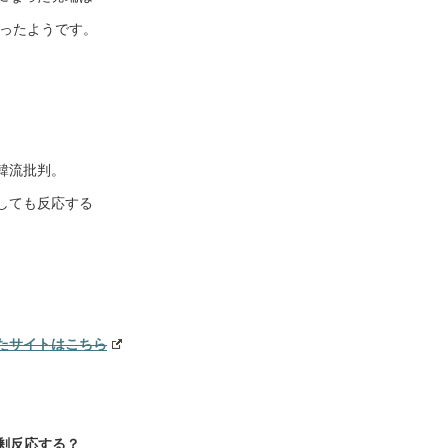
けだったようです。
は韓流批判。
しても反応する
。
たサイトはこちら
剰反応する？