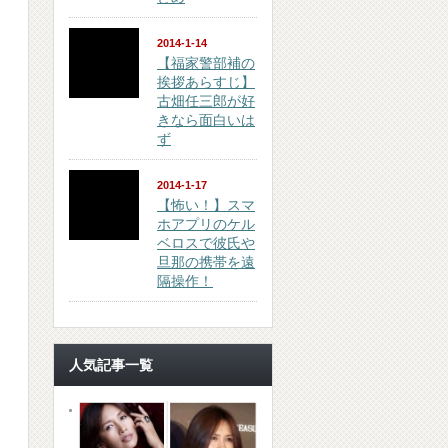
2014-1-14
【福家警部補の
挨拶あらすじ】
古畑任三郎が好
きなら面白いは
ず
2014-1-17
【怖い！】スマ
ホアプリのケル
ベロスで彼氏や
旦那の携帯を遠
隔操作！
人気記事一覧