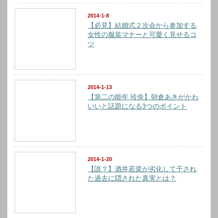
2014-1-8
【必見】結婚式２次会から参加する
女性の服装マナーと可愛く見せるコ
ツ
2014-1-13
【第二の能年 玲奈】朝倉あきがかわ
いいと話題になる3つのポイント
2014-1-20
【誰？】酒井若菜が劣化して干され
た過去に隠された真実とは？