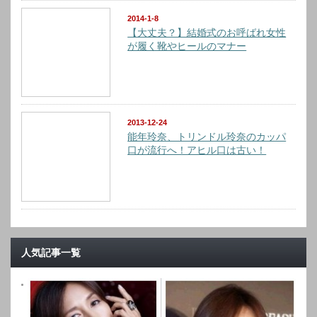
2014-1-8
【大丈夫？】結婚式のお呼ばれ女性
が履く靴やヒールのマナー
2013-12-24
能年玲奈、トリンドル玲奈のカッパ
口が流行へ！アヒル口は古い！
人気記事一覧