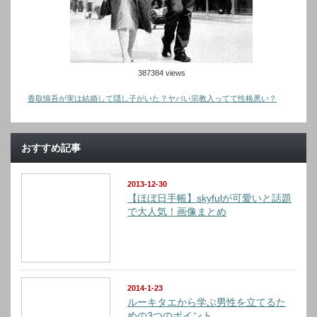
387384 views
香取慎吾が実は結婚して隠し子がいた？ヤバい宗教入ってて性格悪い？
おすすめ記事
2013-12-30
【ほぼ日手帳】skyfulが可愛いと話題
で大人気！画像まとめ
2014-1-23
ルーキタエから学ぶ男性を立てるた
めの3つのポイント