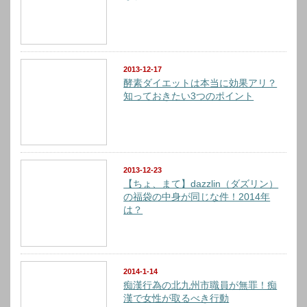
2013-12-17
酵素ダイエットは本当に効果アリ？
知っておきたい3つのポイント
2013-12-23
【ちょ、まて】dazzlin（ダズリン）
の福袋の中身が同じな件！2014年
は？
2014-1-14
痴漢行為の北九州市職員が無罪！痴
漢で女性が取るべき行動