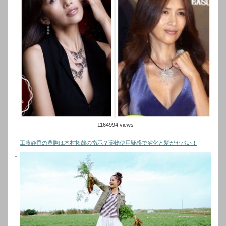
1164994 views
工藤静香の豊胸は木村拓哉の指示？薬物使用疑惑で劣化と髪がヤバい！