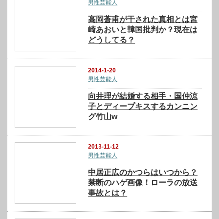
男性芸能人
高岡蒼甫が干された真相とは宮
崎あおいと韓国批判か？現在は
どうしてる？
2014-1-20
男性芸能人
向井理が結婚する相手・国仲涼
子とディープキスするカンニン
グ竹山w
2013-11-12
男性芸能人
中居正広のかつらはいつから？
禁断のハゲ画像！ローラの放送
事故とは？