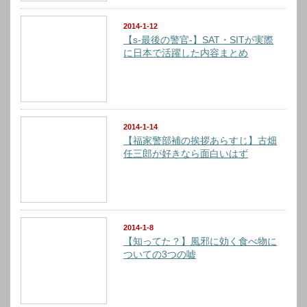
2014-1-12
【s-最後の警官-】SAT・SITが実際
に日本で活躍した内容まとめ
2014-1-14
【福家警部補の挨拶あらすじ】古畑
任三郎が好きなら面白いはず
2014-1-8
【知ってた？】風邪に効く食べ物に
ついての3つの嘘