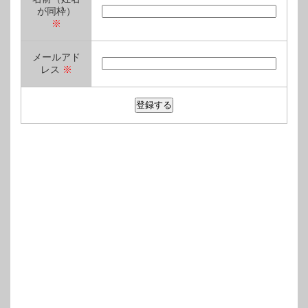
が同枠）
※
メールアド
レス
※