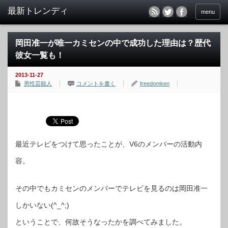
menu
岡田准一が唯一カミセンの中で成功した理由は？歴代
彼女一覧も！
2013-11-27
男性芸能人
コメントを書く
freedomken
最近テレビをつけて思ったことが、V6のメンバーの活動内
容。
その中でもカミセンのメンバーでテレビを見るのは岡田准一
しかいない(^_^;)
ということで、何故そうなったかを調べてみました。