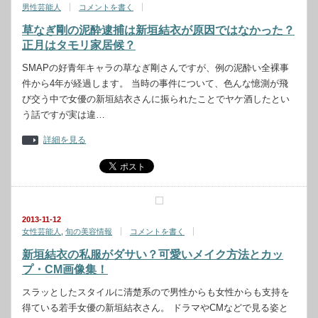
男性芸能人
コメントを書く
草なぎ剛の泥酔逮捕は新垣結衣が原因ではなかった？
正月はタモリ家居候？
SMAPの好青年キャラの草なぎ剛さんですが、例の泥酔い全裸事
件から4年が経過します。 当時の事件について、色んな憶測が飛
び交う中で女優の新垣結衣さんに振られたことでヤケ酒したとい
う話ですが実は違…
詳細を見る
2013-11-12
女性芸能人
,
旬の美容情報
コメントを書く
新垣結衣の私服がダサい？可愛いメイク方法とカッ
プ・CM画像集！
スラッとしたスタイルに清楚系ので男性からも女性からも支持を
得ている若手女優の新垣結衣さん。 ドラマやCMなどで見る姿と