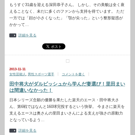
もうすぐ31歳を迎える深田恭子さん。 しかし、その美貌は全く衰
えることなく、未だに多くのファンから支持を得ています。 ただ
一方では「顔が小さくなった」「顎が尖った」という整形疑惑が
かかって…
詳細を見る
2013-11-11
女性芸能人
,
男性スポーツ選手
コメントを書く
田中将大がダルビッシュから学んだ妻選び！里田まい
は間違いなかった！
日本シリーズ念願の優勝を果たした楽天のエース・田中将大さ
ん、第6戦ではなんと160球完投するという快挙。 今まさに楽天を
支えるエースは奥さんの里田まいさんによる支えが強さの原動力
となっているよう…
詳細を見る