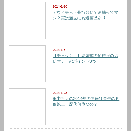
2014-1-20
デヴィ夫人・暴行容疑で逮捕ってマ
ジ？実は過去にも逮捕歴あり
2014-1-8
【チェック！】結婚式の招待状の返
信マナーのポイント3つ
2014-1-23
田中将大の2014年の年俸は去年の５
倍以上！歴代何位なの？