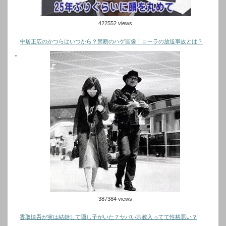
422552 views
中居正広のかつらはいつから？禁断のハゲ画像！ローラの放送事故とは？
387384 views
香取慎吾が実は結婚して隠し子がいた？ヤバい宗教入ってて性格悪い？