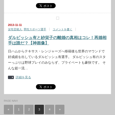
2013-11-11
女性芸能人
,
男性スポーツ選手
コメントを書く
ダルビッシュ有と紗栄子の離婚の真相はコレ！再婚相
手は誰だ？【神画像】
日ハムからテキサス・レンジャーズへ移籍後も世界のマウンドで
好成績を出しているダルビッシュ有選手。 ダルビッシュ有のスタ
ーっぷりは野球プレイのみならず、プライベートも豪快です。 そ
んな超一流…
詳細を見る
PAGE NAVI
«
1
2
3
4
»