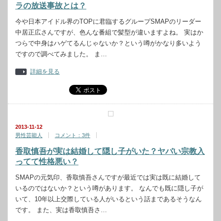
ラの放送事故とは？
今や日本アイドル界のTOPに君臨するグループSMAPのリーダー
中居正広さんですが、色んな番組で髪型が違いますよね。 実はか
つらで中身はハゲてるんじゃないか？という噂がかなり多いよう
ですので調べてみました。 ま…
詳細を見る
2013-11-12
男性芸能人
コメント：3件
香取慎吾が実は結婚して隠し子がいた？ヤバい宗教入
ってて性格悪い？
SMAPの元気印、香取慎吾さんですが最近では実は既に結婚して
いるのではないか？という噂があります。 なんでも既に隠し子が
いて、10年以上交際している人がいるという話まであるそうなん
です。 また、実は香取慎吾さ…