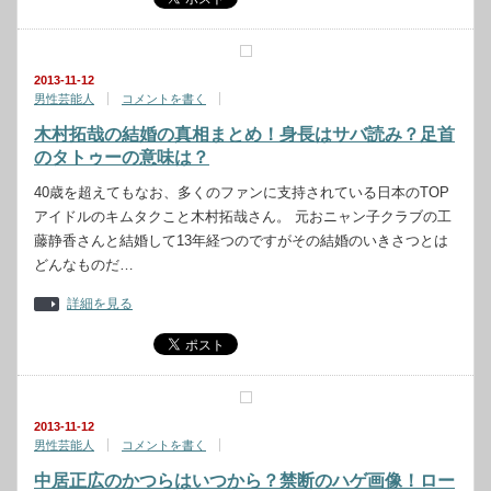
2013-11-12
男性芸能人
コメントを書く
木村拓哉の結婚の真相まとめ！身長はサバ読み？足首
のタトゥーの意味は？
40歳を超えてもなお、多くのファンに支持されている日本のTOP
アイドルのキムタクこと木村拓哉さん。 元おニャン子クラブの工
藤静香さんと結婚して13年経つのですがその結婚のいきさつとは
どんなものだ…
詳細を見る
2013-11-12
男性芸能人
コメントを書く
中居正広のかつらはいつから？禁断のハゲ画像！ロー