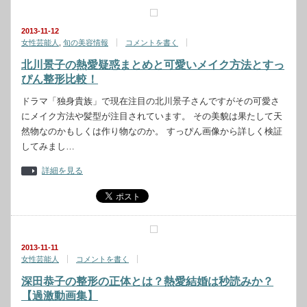
2013-11-12
女性芸能人
,
旬の美容情報
コメントを書く
北川景子の熱愛疑惑まとめと可愛いメイク方法とすっ
ぴん整形比較！
ドラマ「独身貴族」で現在注目の北川景子さんですがその可愛さ
にメイク方法や髪型が注目されています。 その美貌は果たして天
然物なのかもしくは作り物なのか。 すっぴん画像から詳しく検証
してみまし…
詳細を見る
2013-11-11
女性芸能人
コメントを書く
深田恭子の整形の正体とは？熱愛結婚は秒読みか？
【過激動画集】