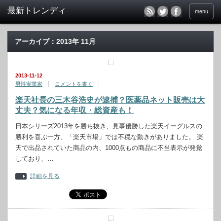
menu
アーカイブ：2013年 11月
2013-11-12
男性実業家
コメントを書く
楽天社長の三木谷浩史が逮捕？医薬品ネット販売は大
丈夫？気になる年収・総資産も！
日本シリーズ2013年を勝ち抜き、見事優勝した楽天イーグルスの
勝利を喜ぶ一方、「楽天市場」では不穏な動きがありました。 楽
天で出品されていた商品の内、1000点もの商品に不当表示が発覚
しており、…
詳細を見る