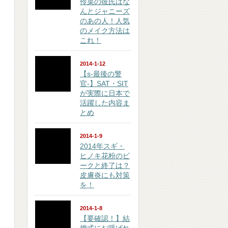
伶菜の彼氏はな
んとジャニーズ
のあの人！人気
のメイク方法は
これ！
2014-1-12
【s-最後の警
官-】SAT・SIT
が実際に日本で
活躍した内容ま
とめ
2014-1-9
2014年スギ・
ヒノキ花粉のピ
ークと終了は？
皮膚炎にも対策
を！
2014-1-8
【要確認！】結