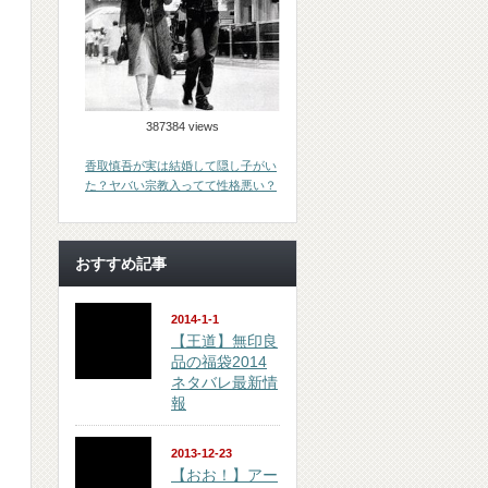
387384 views
香取慎吾が実は結婚して隠し子がい
た？ヤバい宗教入ってて性格悪い？
おすすめ記事
2014-1-1
【王道】無印良
品の福袋2014
ネタバレ最新情
報
2013-12-23
【おお！】アー