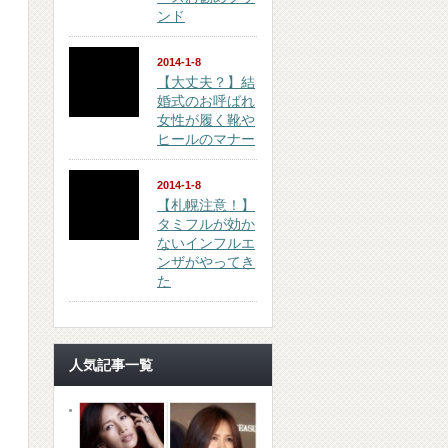
ンド
2014-1-8
【大丈夫？】結
婚式のお呼ばれ
女性が履く靴や
ヒールのマナー
2014-1-8
【札幌注意！】
タミフルが効か
ないインフルエ
ンザがやってき
た
人気記事一覧