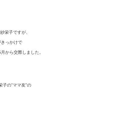
と紗栄子ですが、
がきっかけで
5月から交際しました。
子の”ママ友”の