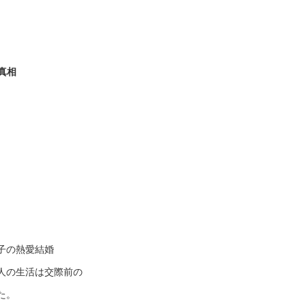
真相
子の熱愛結婚
人の生活は交際前の
た。