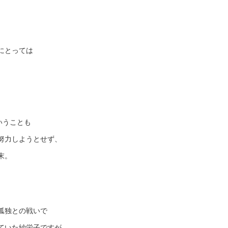
にとっては
。
いうことも
努力しようとせず、
末。
孤独との戦いで
ていた紗栄子ですが、