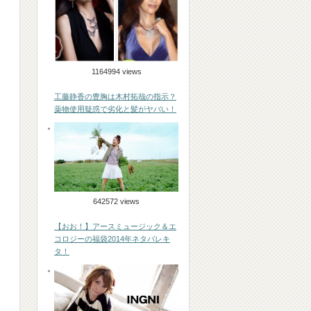
1164994 views
工藤静香の豊胸は木村拓哉の指示？
薬物使用疑惑で劣化と髪がヤバい！
642572 views
【おお！】アースミュージック＆エ
コロジーの福袋2014年ネタバレキ
タ！