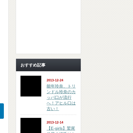
おすすめ記事
2013-12-24
能年玲奈、トリ
ンドル玲奈のカ
ッパ口が流行
へ！アヒル口は
古い！
2013-12-14
【E-girls】鷲尾