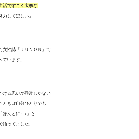
生活ですごく大事な
努力してほしい」
た女性誌「ＪＵＮＯＮ」で
べています。
かける思いが尋常じゃない
たときは自分ひとりでも
「ほんとに～♪」と
で語ってました。