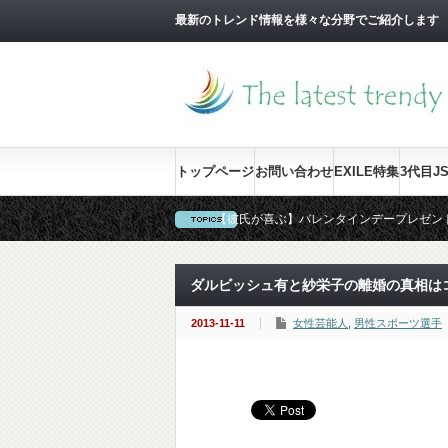
最新のトレンド情報を様々な分野でご紹介します
トップページ
お問い合わせ
EXILE特集
3代目J
【彼氏が喜ぶ】バレンタインデープレゼン
【要確認！】結婚式にお呼ばれした時のNG
【間違いない】卒園式・卒業式・入学式の
ダルビッシュ有と紗栄子の離婚の真相は
2013-11-11
女性芸能人
,
男性スポーツ選手