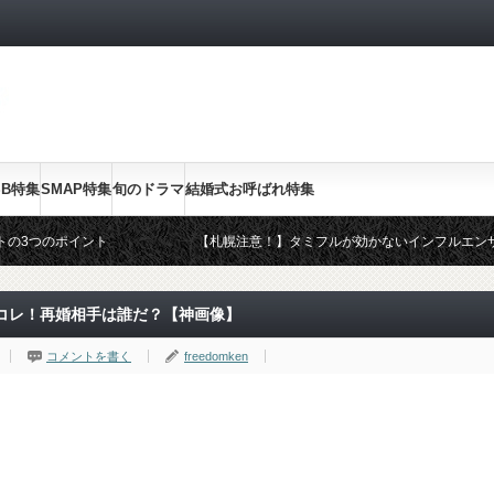
SB特集
SMAP特集
旬のドラマ
結婚式お呼ばれ特集
トの3つのポイント
【札幌注意！】タミフルが効かないインフルエン
ドレス・OKドレス
2014年スギ・ヒノキ花粉のピークと終了は？皮
20代ママのファッション
コレ！再婚相手は誰だ？【神画像】
コメントを書く
freedomken