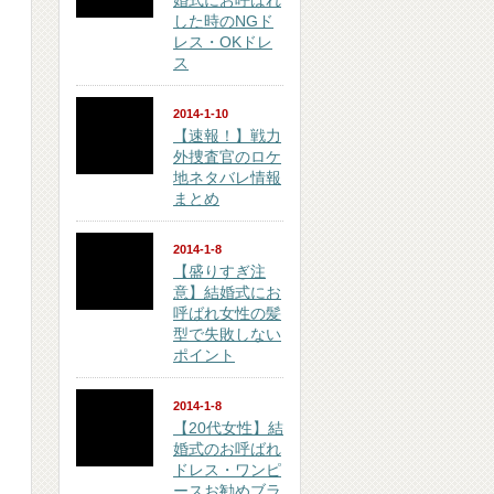
婚式にお呼ばれ
した時のNGド
レス・OKドレ
ス
2014-1-10
【速報！】戦力
外捜査官のロケ
地ネタバレ情報
まとめ
2014-1-8
【盛りすぎ注
意】結婚式にお
呼ばれ女性の髪
型で失敗しない
ポイント
2014-1-8
【20代女性】結
婚式のお呼ばれ
ドレス・ワンピ
ースお勧めブラ