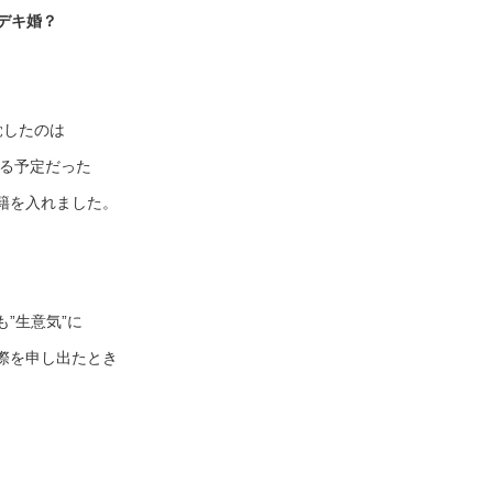
デキ婚？
覚したのは
れる予定だった
籍を入れました。
”生意気”に
際を申し出たとき