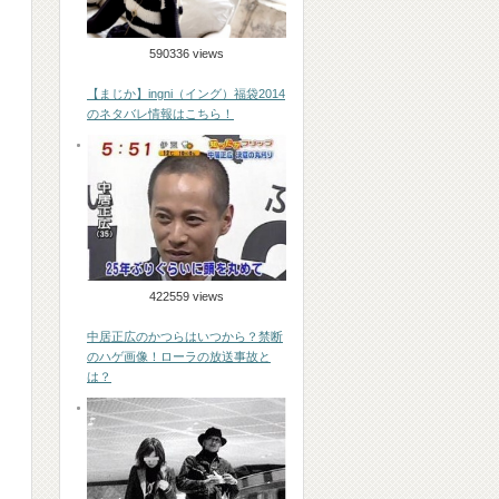
590336 views
【まじか】ingni（イング）福袋2014
のネタバレ情報はこちら！
422559 views
中居正広のかつらはいつから？禁断
のハゲ画像！ローラの放送事故と
は？