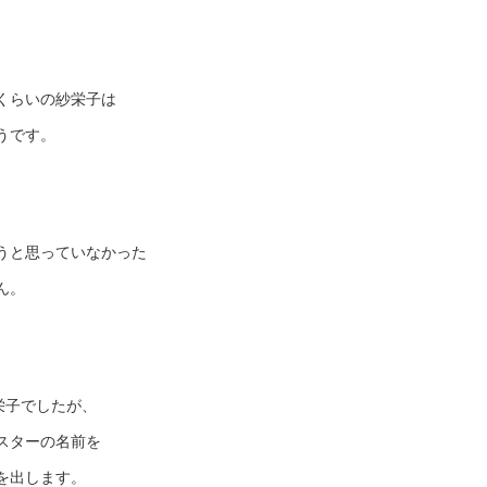
くらいの紗栄子は
うです。
うと思っていなかった
ん。
栄子でしたが、
スターの名前を
を出します。