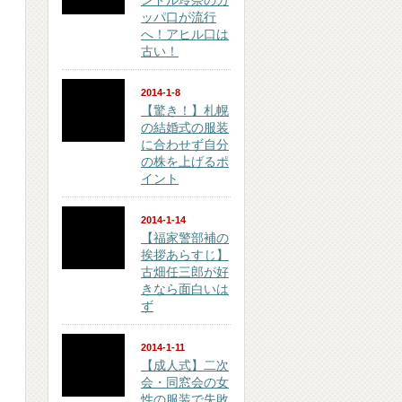
ンドル玲奈のカ
ッパ口が流行
へ！アヒル口は
古い！
2014-1-8
【驚き！】札幌
の結婚式の服装
に合わせず自分
の株を上げるポ
イント
2014-1-14
【福家警部補の
挨拶あらすじ】
古畑任三郎が好
きなら面白いは
ず
2014-1-11
【成人式】二次
会・同窓会の女
性の服装で失敗