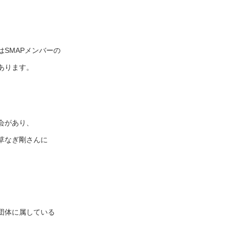
SMAPメンバーの
あります。
会があり、
草なぎ剛さんに
団体に属している