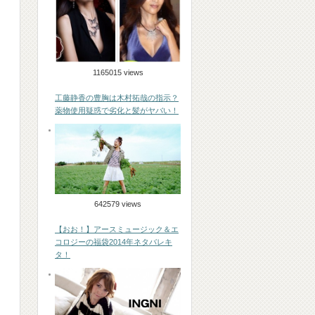
1165015 views
工藤静香の豊胸は木村拓哉の指示？
薬物使用疑惑で劣化と髪がヤバい！
642579 views
【おお！】アースミュージック＆エ
コロジーの福袋2014年ネタバレキ
タ！