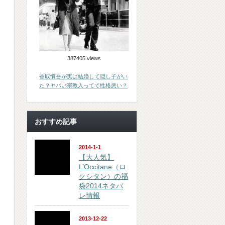
387405 views
香取慎吾が実は結婚して隠し子がい
た？ヤバい宗教入ってて性格悪い？
おすすめ記事
2014-1-1
【大人気】
L’Occitane（ロ
クシタン）の福
袋2014ネタバ
レ情報
2013-12-22