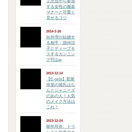
２次会から参加
する女性の服装
マナーと可愛く
見せるコツ
2014-1-20
向井理が結婚す
る相手・国仲涼
子とディープキ
スするカンニン
グ竹山w
2013-12-14
【E-girls】鷲尾
伶菜の彼氏はな
んとジャニーズ
のあの人！人気
のメイク方法は
これ！
2013-12-24
能年玲奈、トリ