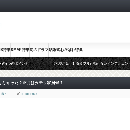
SB特集
SMAP特集
旬のドラマ
結婚式お呼ばれ特集
トの3つのポイント
【札幌注意！】タミフルが効かないインフルエン
ドレス・OKドレス
2014年スギ・ヒノキ花粉のピークと終了は？皮
20代ママのファッション
はなかった？正月はタモリ家居候？
を書く
freedomken