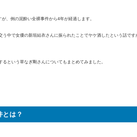
すが、例の泥酔い全裸事件から4年が経過します。
交う中で女優の新垣結衣さんに振られたことでヤケ酒したという話です
するという草なぎ剛さんについてもまとめてみました。
件とは？