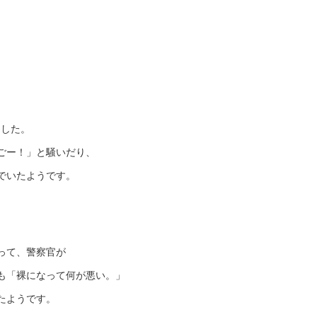
ました。
ごー！」と騒いだり、
でいたようです。
って、警察官が
も「裸になって何が悪い。」
たようです。