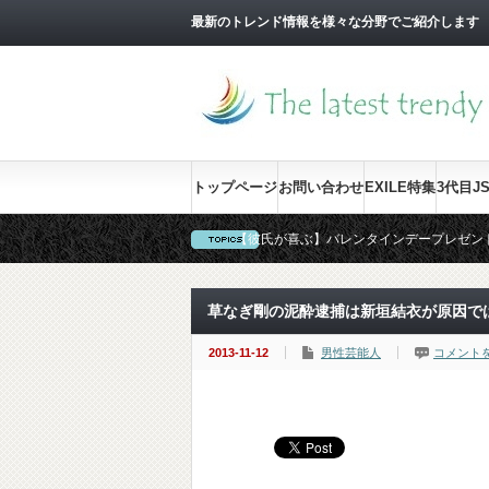
最新のトレンド情報を様々な分野でご紹介します
トップページ
お問い合わせ
EXILE特集
3代目J
【彼氏が喜ぶ】バレンタインデープレゼン
【要確認！】結婚式にお呼ばれした時のNG
【間違いない】卒園式・卒業式・入学式の
草なぎ剛の泥酔逮捕は新垣結衣が原因で
2013-11-12
男性芸能人
コメント