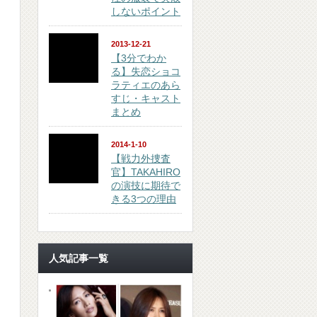
しないポイント
2013-12-21
【3分でわか
る】失恋ショコ
ラティエのあら
すじ・キャスト
まとめ
2014-1-10
【戦力外捜査
官】TAKAHIRO
の演技に期待で
きる3つの理由
人気記事一覧