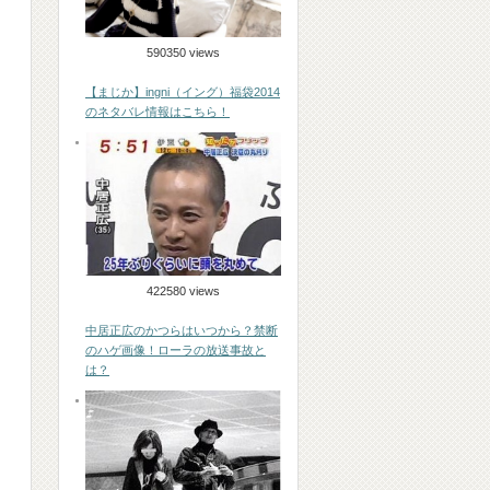
590350 views
【まじか】ingni（イング）福袋2014
のネタバレ情報はこちら！
422580 views
中居正広のかつらはいつから？禁断
のハゲ画像！ローラの放送事故と
は？