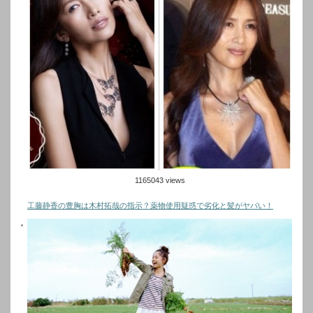
1165043 views
工藤静香の豊胸は木村拓哉の指示？薬物使用疑惑で劣化と髪がヤバい！