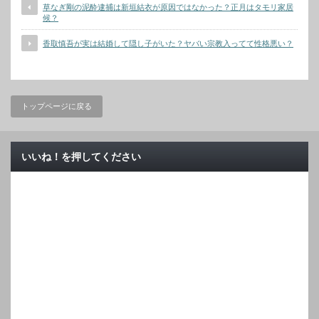
草なぎ剛の泥酔逮捕は新垣結衣が原因ではなかった？正月はタモリ家居
候？
香取慎吾が実は結婚して隠し子がいた？ヤバい宗教入ってて性格悪い？
トップページに戻る
いいね！を押してください