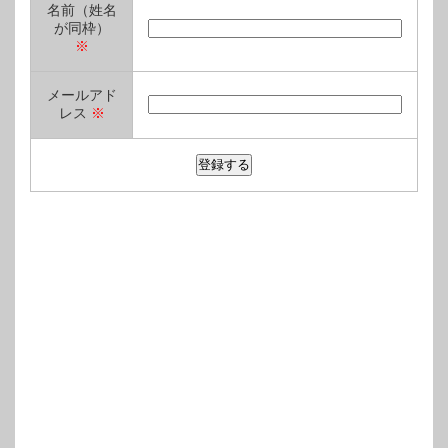
名前（姓名
が同枠）
※
メールアド
レス
※