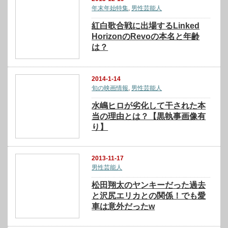
年末年始特集
,
男性芸能人
紅白歌合戦に出場するLinked
HorizonのRevoの本名と年齢
は？
2014-1-14
旬の映画情報
,
男性芸能人
水嶋ヒロが劣化して干された本
当の理由とは？【黒執事画像有
り】
2013-11-17
男性芸能人
松田翔太のヤンキーだった過去
と沢尻エリカとの関係！でも愛
車は意外だったw