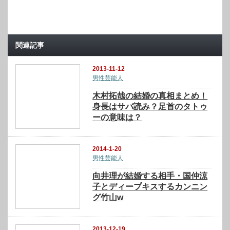
関連記事
2013-11-12
男性芸能人
木村拓哉の結婚の真相まとめ！
身長はサバ読み？足首のタトゥ
ーの意味は？
2014-1-20
男性芸能人
向井理が結婚する相手・国仲涼
子とディープキスするカンニン
グ竹山w
2013-12-19