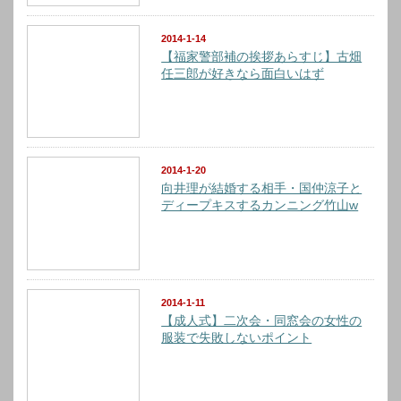
2014-1-14
【福家警部補の挨拶あらすじ】古畑
任三郎が好きなら面白いはず
2014-1-20
向井理が結婚する相手・国仲涼子と
ディープキスするカンニング竹山w
2014-1-11
【成人式】二次会・同窓会の女性の
服装で失敗しないポイント