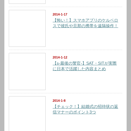
2014-1-17
【怖い！】スマホアプリのケルベロ
スで彼氏や旦那の携帯を遠隔操作！
2014-1-12
【s-最後の警官-】SAT・SITが実際
に日本で活躍した内容まとめ
2014-1-8
【チェック！】結婚式の招待状の返
信マナーのポイント3つ