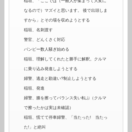
稲垣、「ここでは（一般人が集まって大変に
なるので）マズイと思います。 後で出頭しま
すから」とその場を収めようとする
稲垣、名刺渡す
警官、どんくさく対応
パンピー数人騒ぎ始める
稲垣、理解してくれたと勝手に解釈。クルマ
に乗り込み発進しようとする
婦警、逃走と勘違い?制止しようとする
稲垣、発進
婦警、膝を擦ってバランス失い転ぶ（クルマ
で擦ったかは実は未確認）
稲垣、慌てて停車婦警、「当たった! 当たっ
た!」と絶叫