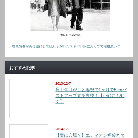
387433 views
香取慎吾が実は結婚して隠し子がいた？ヤバい宗教入ってて性格悪い？
おすすめ記事
2013-12-7
肩甲骨はがしと姿勢で1ヶ月で5cmバ
ストアップする裏技！【小顔にも効
く】
2014-1-1
【実は穴場？】エディオン福袋ネタ