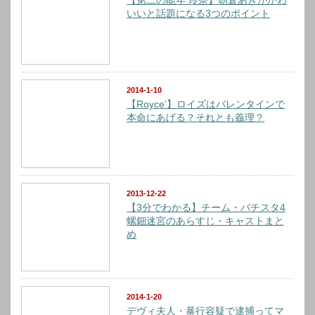
【第二の能年 玲奈】朝倉あきがかわ
いいと話題になる3つのポイント
2014-1-10
【Royce’】ロイズはバレンタインで
本命にあげる？それとも義理？
2013-12-22
【3分でわかる】チーム・バチスタ4
螺鈿迷宮のあらすじ・キャストまと
め
2014-1-20
デヴィ夫人・暴行容疑で逮捕ってマ