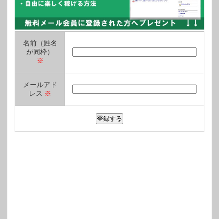
名前（姓名
が同枠）
※
メールアド
レス
※