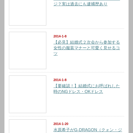
ジ？実は過去にも逮捕歴あり
2014-1-8
【必見】結婚式２次会から参加する
女性の服装マナーと可愛く見せるコ
ツ
2014-1-8
【要確認！】結婚式にお呼ばれした
時のNGドレス・OKドレス
2014-1-20
水原希子がG-DRAGON（クォン・ジ