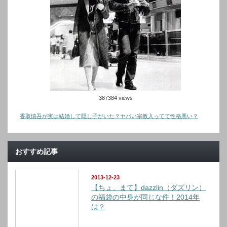
387384 views
香取慎吾が実は結婚して隠し子がいた？ヤバい宗教入ってて性格悪い？
おすすめ記事
2013-12-23
【ちょ、まて】dazzlin（ダズリン）
の福袋の中身が同じな件！2014年
は？