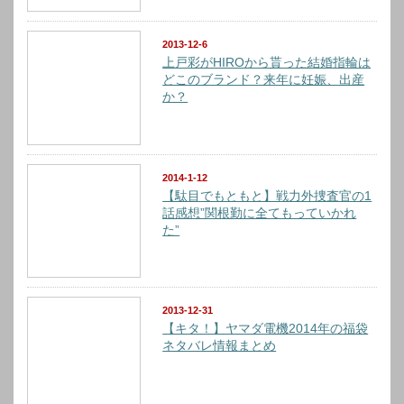
2013-12-6
上戸彩がHIROから貰った結婚指輪は
どこのブランド？来年に妊娠、出産
か？
2014-1-12
【駄目でもともと】戦力外捜査官の1
話感想”関根勤に全てもっていかれ
た”
2013-12-31
【キタ！】ヤマダ電機2014年の福袋
ネタバレ情報まとめ