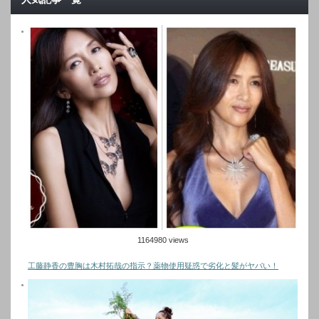
1164980 views
工藤静香の豊胸は木村拓哉の指示？薬物使用疑惑で劣化と髪がヤバい！