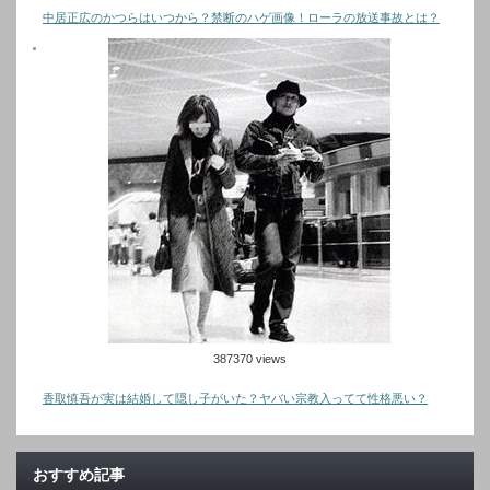
中居正広のかつらはいつから？禁断のハゲ画像！ローラの放送事故とは？
387370 views
香取慎吾が実は結婚して隠し子がいた？ヤバい宗教入ってて性格悪い？
おすすめ記事