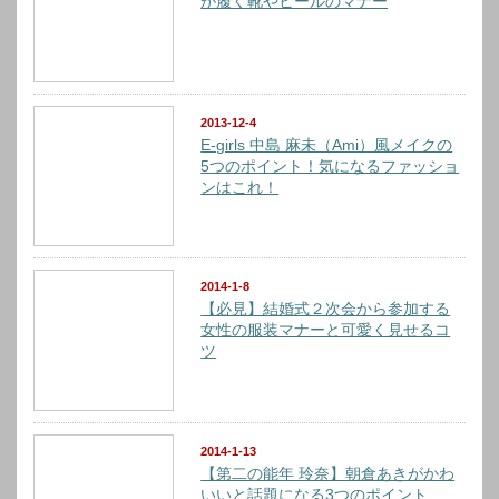
が履く靴やヒールのマナー
2013-12-4
E-girls 中島 麻未（Ami）風メイクの
5つのポイント！気になるファッショ
ンはこれ！
2014-1-8
【必見】結婚式２次会から参加する
女性の服装マナーと可愛く見せるコ
ツ
2014-1-13
【第二の能年 玲奈】朝倉あきがかわ
いいと話題になる3つのポイント