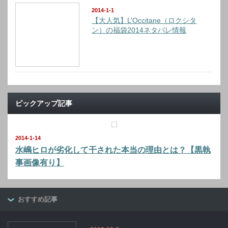
2014-1-1
【大人気】L’Occitane（ロクシタ
ン）の福袋2014ネタバレ情報
ピックアップ記事
2014-1-14
水嶋ヒロが劣化して干された本当の理由とは？【黒執
事画像有り】
おすすめ記事