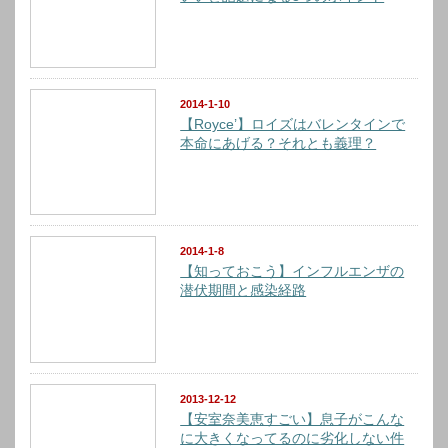
2014-1-10
【Royce’】ロイズはバレンタインで
本命にあげる？それとも義理？
2014-1-8
【知っておこう】インフルエンザの
潜伏期間と感染経路
2013-12-12
【安室奈美恵すごい】息子がこんな
に大きくなってるのに劣化しない件