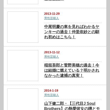
2013-11-29
男性芸能人
中尾明慶の車を見ればわかるヤ
ンキーの過去！仲里依紗との馴
れ初めはこちら！
2013-11-12
男性芸能人
稲垣吾郎と菅野美穂の過去！今
は結婚に燃えている？明かされ
なかった逮捕の真実！
2014-1-19
男性芸能人
山下健二郎・【三代目J Soul
Brothers】の熱愛彼女の噂とモ