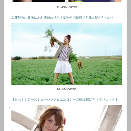
1164966 views
工藤静香の豊胸は木村拓哉の指示？薬物使用疑惑で劣化と髪がヤバい！
642558 views
【おお！】アースミュージック＆エコロジーの福袋2014年ネタバレキタ！