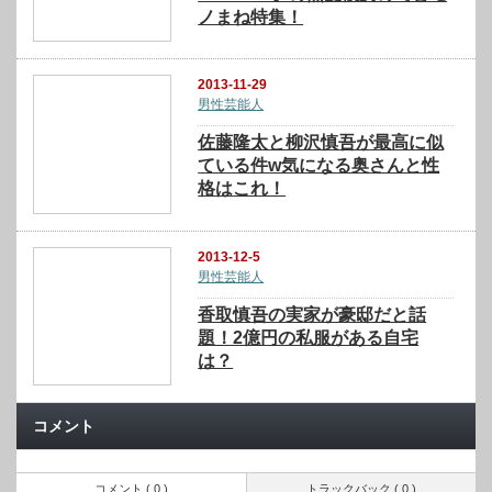
ノまね特集！
2013-11-29
男性芸能人
佐藤隆太と柳沢慎吾が最高に似
ている件w気になる奥さんと性
格はこれ！
2013-12-5
男性芸能人
香取慎吾の実家が豪邸だと話
題！2億円の私服がある自宅
は？
コメント
コメント ( 0 )
トラックバック ( 0 )