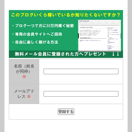
名前（姓名
が同枠）
※
メールアド
レス
※