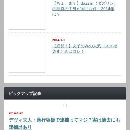
【ちょ、まて】dazzlin（ダズリン）
の福袋の中身が同じな件！2014年
は？
2014-1-1
【必見！】女子の為の人気コスメ福
袋まとめはコレ！
ピックアップ記事
2014-1-20
デヴィ夫人・暴行容疑で逮捕ってマジ？実は過去にも
逮捕歴あり