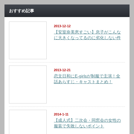
おすすめ記事
2013-12-12
【安室奈美恵すごい】息子がこんな
に大きくなってるのに劣化しない件
2013-12-21
恋文日和にE-girlsが制服で主演！全
話あらすじ・キャストまとめ！
2014-1-11
【成人式】二次会・同窓会の女性の
服装で失敗しないポイント