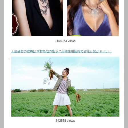
1164973 views
工藤静香の豊胸は木村拓哉の指示？薬物使用疑惑で劣化と髪がヤバい！
642558 views