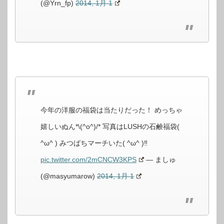
(@Yrn_fp)
2014, 1月 1
今年の洋服の福袋は当たりだった！ めっちゃ
嬉しいぬん*\(^o^)/* 写真はLUSHの石鹸福袋(
^ω^ ) みつばちマーチいた( ^ω^ )‼︎
pic.twitter.com/2mCNCW3KPS
— ましゅ
(@masyumarow)
2014, 1月 1