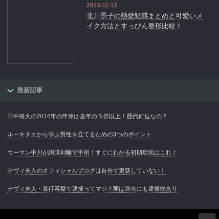
2013-11-12
北川景子の熱愛疑惑まとめと可愛いメ
イク方法とすっぴん整形比較！
最新記事
田中将大の2014年の年俸は去年の５倍以上！歴代何位なの？
ルーキタエから学ぶ男性を立てるための3つのポイント
ウーマン中川が網膜剥離で手術！すぐにわかる初期症状はこれ！
デヴィ夫人のオフィシャルブログは自分で更新していない！
デヴィ夫人・暴行容疑で逮捕ってマジ？実は過去にも逮捕歴あり