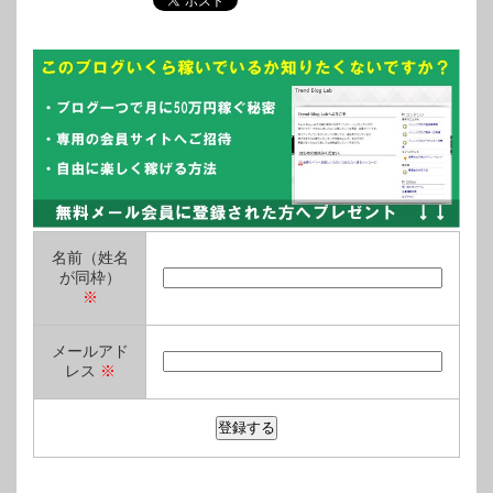
名前（姓名
が同枠）
※
メールアド
レス
※