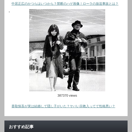
中居正広のかつらはいつから？禁断のハゲ画像！ローラの放送事故とは？
387370 views
香取慎吾が実は結婚して隠し子がいた？ヤバい宗教入ってて性格悪い？
おすすめ記事