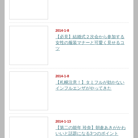
2014-1-8
【必見】結婚式２次会から参加する
女性の服装マナーと可愛く見せるコ
ツ
2014-1-8
【札幌注意！】タミフルが効かない
インフルエンザがやってきた
2014-1-13
【第二の能年 玲奈】朝倉あきがかわ
いいと話題になる3つのポイント