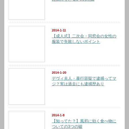
2014-1-11
【成人式】二次会・同窓会の女性の
服装で失敗しないポイント
2014-1-20
デヴィ夫人・暴行容疑で逮捕ってマ
ジ？実は過去にも逮捕歴あり
2014-1-8
【知ってた？】風邪に効く食べ物に
ついての3つの嘘