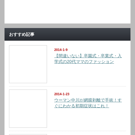
おすすめ記事
2014-1-9
【間違いない】卒園式・卒業式・入
学式の20代ママのファッション
2014-1-23
ウーマン中川が網膜剥離で手術！す
ぐにわかる初期症状はこれ！