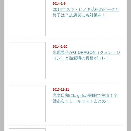
2014-1-9
2014年スギ・ヒノキ花粉のピークと
終了は？皮膚炎にも対策を！
2014-1-20
水原希子がG-DRAGON（クォン・ジ
ヨン）と熱愛噂の真相がコレ！
2013-12-21
恋文日和にE-girlsが制服で主演！全
話あらすじ・キャストまとめ！