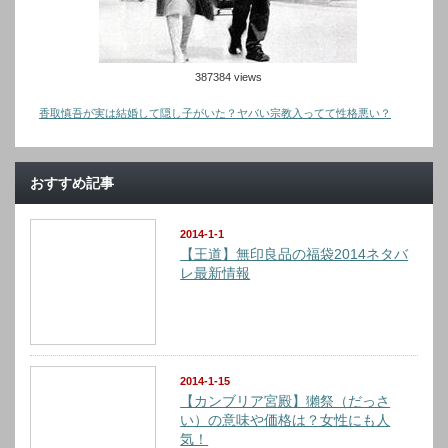
387384 views
香取慎吾が実は結婚して隠し子がいた？ヤバい宗教入ってて性格悪い？
おすすめ記事
2014-1-1
【王道】無印良品の福袋2014ネタバ
レ最新情報
2014-1-15
【カンブリア宮殿】獺祭（だっさ
い）の意味や価格は？女性にも人
気！