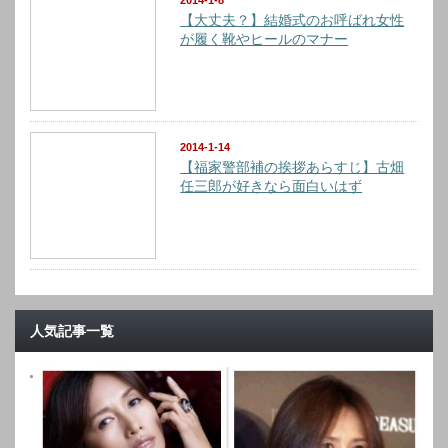
【大丈夫？】結婚式のお呼ばれ女性
が履く靴やヒールのマナー
2014-1-14
【福家警部補の挨拶あらすじ】古畑
任三郎が好きなら面白いはず
人気記事一覧