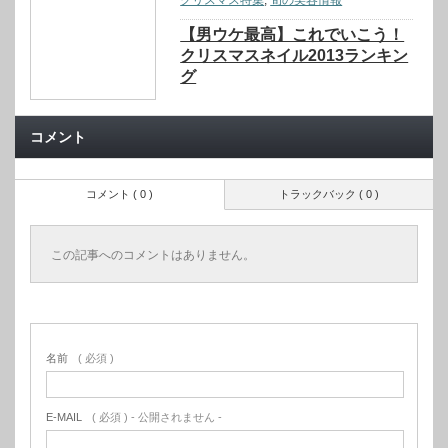
クリスマス特集
,
旬の美容情報
【男ウケ最高】これでいこう！
クリスマスネイル2013ランキン
グ
コメント
コメント ( 0 )
トラックバック ( 0 )
この記事へのコメントはありません。
名前
( 必須 )
E-MAIL
( 必須 ) - 公開されません -