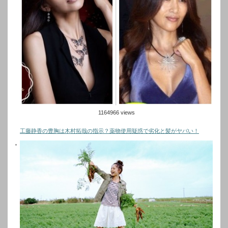
1164966 views
工藤静香の豊胸は木村拓哉の指示？薬物使用疑惑で劣化と髪がヤバい！