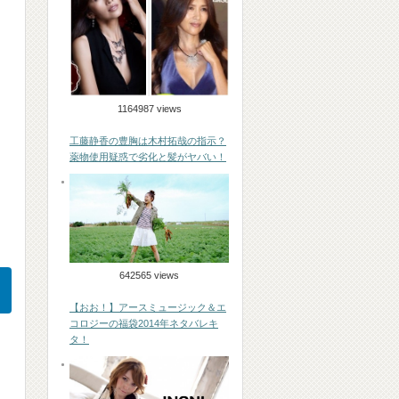
1164987 views
工藤静香の豊胸は木村拓哉の指示？
薬物使用疑惑で劣化と髪がヤバい！
642565 views
【おお！】アースミュージック＆エ
コロジーの福袋2014年ネタバレキ
タ！