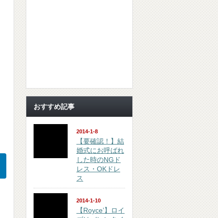
おすすめ記事
2014-1-8
【要確認！】結
婚式にお呼ばれ
した時のNGド
レス・OKドレ
ス
2014-1-10
【Royce’】ロイ