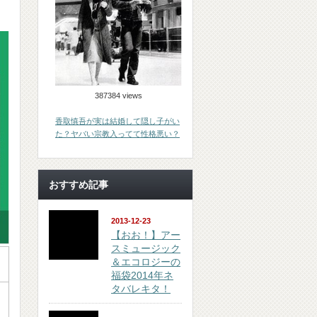
387384 views
香取慎吾が実は結婚して隠し子がい
た？ヤバい宗教入ってて性格悪い？
おすすめ記事
2013-12-23
【おお！】アー
スミュージック
＆エコロジーの
福袋2014年ネ
タバレキタ！