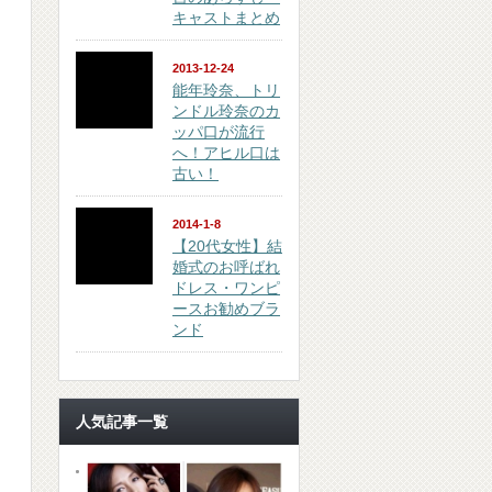
キャストまとめ
2013-12-24
能年玲奈、トリ
ンドル玲奈のカ
ッパ口が流行
へ！アヒル口は
古い！
2014-1-8
【20代女性】結
婚式のお呼ばれ
ドレス・ワンピ
ースお勧めブラ
ンド
人気記事一覧