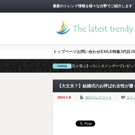
最新のトレンド情報を様々な分野でご紹介します
トップページ
お問い合わせ
EXILE特集
3代目J
【彼氏が喜ぶ】バレンタインデープレゼン
【要確認！】結婚式にお呼ばれした時のNG
【間違いない】卒園式・卒業式・入学式の
【大丈夫？】結婚式のお呼ばれ女性が履
2014-1-8
旬のドレスコード
コメ