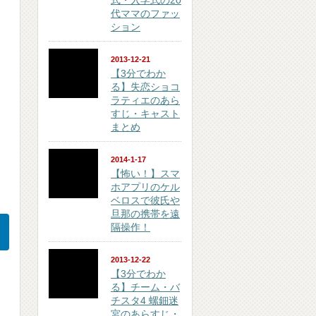
式・入学式の20
代ママのファッ
ション
2013-12-21
【3分でわか
る】失恋ショコ
ラティエのあら
すじ・キャスト
まとめ
2014-1-17
【怖い！】スマ
ホアプリのケル
ベロスで彼氏や
旦那の携帯を遠
隔操作！
2013-12-22
【3分でわか
る】チーム・バ
チスタ4 螺鈿迷
宮のあらすじ・