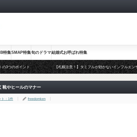
SB特集
SMAP特集
旬のドラマ
結婚式お呼ばれ特集
トの3つのポイント
【札幌注意！】タミフルが効かないインフルエン
ドレス・OKドレス
2014年スギ・ヒノキ花粉のピークと終了は？皮
20代ママのファッション
く靴やヒールのマナー
ント：1件
freedomken