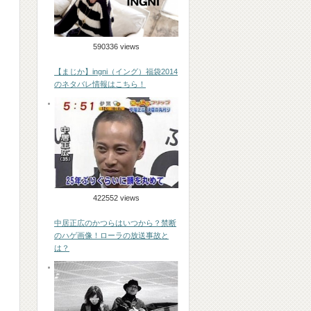
590336 views
【まじか】ingni（イング）福袋2014
のネタバレ情報はこちら！
422552 views
中居正広のかつらはいつから？禁断
のハゲ画像！ローラの放送事故と
は？