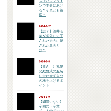
ズはバレンタイ
ンで本命にあげ
る？それとも義
理？
2014-1-20
【誰？】酒井若
菜が劣化して干
された過去に隠
された真実と
は？
2014-1-8
【驚き！】札幌
の結婚式の服装
に合わせず自分
の株を上げるポ
イント
2014-1-9
【間違いない】
卒園式・卒業