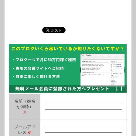
名前（姓名
が同枠）
※
メールアド
レス
※