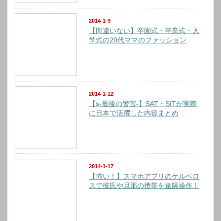
2014-1-9
【間違いない】卒園式・卒業式・入
学式の20代ママのファッション
2014-1-12
【s-最後の警官-】SAT・SITが実際
に日本で活躍した内容まとめ
2014-1-17
【怖い！】スマホアプリのケルベロ
スで彼氏や旦那の携帯を遠隔操作！