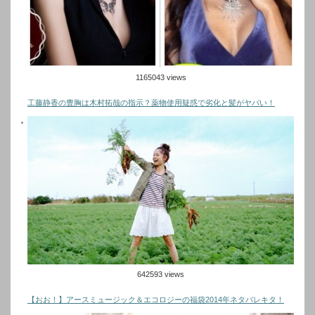
1165043 views
工藤静香の豊胸は木村拓哉の指示？薬物使用疑惑で劣化と髪がヤバい！
642593 views
【おお！】アースミュージック＆エコロジーの福袋2014年ネタバレキタ！