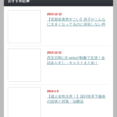
おすすめ記事
2013-12-12
【安室奈美恵すごい】息子がこんな
に大きくなってるのに劣化しない件
2013-12-21
恋文日和にE-girlsが制服で主演！全
話あらすじ・キャストまとめ！
2014-1-9
【成人女性注意！】流行性耳下腺炎
の症状と対策・治療法