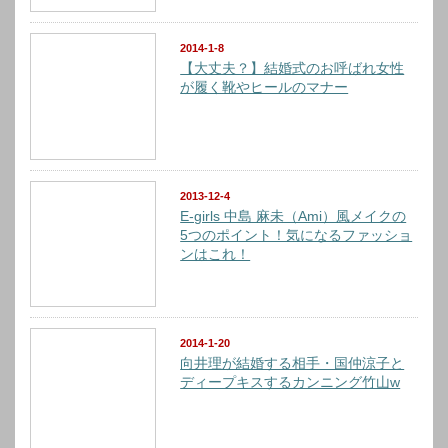
2014-1-8
【大丈夫？】結婚式のお呼ばれ女性
が履く靴やヒールのマナー
2013-12-4
E-girls 中島 麻未（Ami）風メイクの
5つのポイント！気になるファッショ
ンはこれ！
2014-1-20
向井理が結婚する相手・国仲涼子と
ディープキスするカンニング竹山w