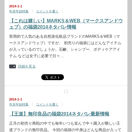
2014-1-1
年末年始特集
コメントを書く
【これは嬉しい】MARKS＆WEB（マークスアンドウ
ェブ）の福袋2014ネタバレ情報
実用的で人気のある自然派化粧品ブランドのMARKS＆WEB（マ
ークスアンドウェブ）ですが、 初売りの福袋にはどんなアイテム
が入っているのでしょうか。石鹸、シャンプー、ボディケアアイ
テム などは女子に必要で日々…
詳細を見る
2014-1-1
年末年始特集
コメントを書く
【王道】無印良品の福袋2014ネタバレ最新情報
正月の初売り商戦の中でも毎年いつも並んで中々購入が難しい王
道ブランドの無印良品。 今回の福袋の中身はどんな商品が入って