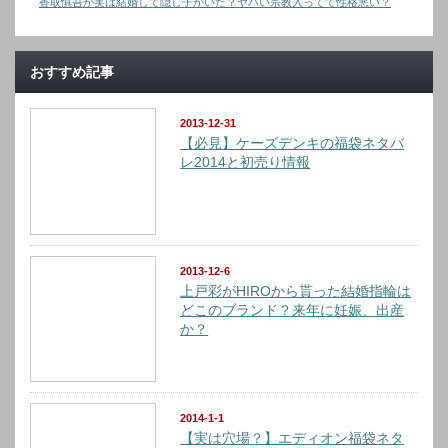
香取慎吾が実は結婚して隠し子がいた？ヤバい宗教入ってて性格悪い？
おすすめ記事
2013-12-31
【必見】ケーズデンキの福袋ネタバ
レ2014と初売り情報
2013-12-6
上戸彩がHIROから貰った結婚指輪は
どこのブランド？来年に妊娠、出産
か？
2014-1-1
【実は穴場？】エディオン福袋ネタ