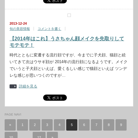
2013-12-24
旬の美容情報
コメントを書く
【2014年はこれ】うさちゃん顔メイクを先取りして
モテモテ！
時代とともに変遷する流行顔ですが、今までに子犬顔、猫顔と続
いてきて次はウサギ顔が 2014年の流行顔になるようです。メイク
でいうと子犬顔といえば、愛くるしい感じで猫顔といえば ツンデ
レな感じが思いつくのですが…
詳細を見る
PAGE NAVI
«
1
2
3
4
5
6
7
8
9
10
…
12
»