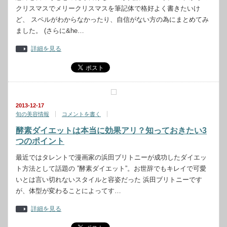
クリスマスでメリークリスマスを筆記体で格好よく書きたいけ
ど、 スペルがわからなかったり、自信がない方の為にまとめてみ
ました。 (さらに&he…
詳細を見る
2013-12-17
旬の美容情報
コメントを書く
酵素ダイエットは本当に効果アリ？知っておきたい3
つのポイント
最近ではタレントで漫画家の浜田ブリトニーが成功したダイエッ
ト方法として話題の ”酵素ダイエット”。お世辞でもキレイで可愛
いとは言い切れないスタイルと容姿だった 浜田ブリトニーです
が、体型が変わることによってす…
詳細を見る