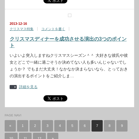
2013-12-16
クリスマス特集
コメントを書く
クリスマスディナーを成功させる演出の3つのポイン
ト
いよいよ突入しますねクリスマスシーズン＾＾ 大好きな彼氏や彼
女とどこで一緒に過ごそうか決めてない人も多いんじゃないでし
ょうか？ でもまだ大丈夫！なかなか決まらないなら、とっておき
の演出するポイントをご紹介しま…
詳細を見る
PAGE NAVI
«
1
2
3
4
5
6
7
8
9
10
11
12
»