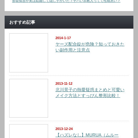
香取慎吾が実は結婚して隠し子がいた？ヤバい宗教入ってて性格悪い？
おすすめ記事
2014-1-17
ヤーズ配合錠が危険？知っておきた
い副作用と注意点
2013-11-12
北川景子の熱愛疑惑まとめと可愛い
メイク方法とすっぴん整形比較！
2013-12-24
【ハズレなし】MURUA（ムルー