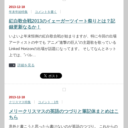
2013-12-18
年末年始特集
コメントを書く
紅白歌合戦2013のイェーガーツイート祭りとは？記
録更新なるか！
いよいよ年末恒例の紅白歌合戦が始まりますが、特に今回の出場
アーティストの中でも アニメ”進撃の巨人”の主題歌を歌っている
Linked Horizonの出場が話題になってます。 そしてなんとネット
上では、”バル…
詳細を見る
2013-12-18
クリスマス特集
コメント：1件
メリークリスマスの英語のつづりと筆記体まとめはこ
ちら
意外と書こうと思ったら書けないのが英語のつづり。 これからの