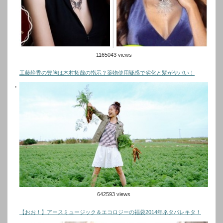
1165043 views
工藤静香の豊胸は木村拓哉の指示？薬物使用疑惑で劣化と髪がヤバい！
642593 views
【おお！】アースミュージック＆エコロジーの福袋2014年ネタバレキタ！