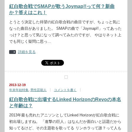
紅白歌合戦でSMAPが歌うJoymap!!って何？新曲
か？答えはこれ！
とうとう決定した待望の紅白歌合戦の曲目ですが、ちょっと気に
なった曲目がありました。 SMAPの曲で「Joymap!!」ってあった
っけ？と思って気になって調べてみたのですが、 やはりネット上
でも同じく疑問に思っ…
詳細を見る
2013-12-19
年末年始特集
,
男性芸能人
コメントを書く
紅白歌合戦に出場するLinked HorizonのRevoの本名
と年齢は？
2013年最も売れたアニソンとしてLinked Horizonが紅白歌合戦に
初出場しますね。 「進撃の巨人」はなんだか面白いと話題だから
知ってるけど、その主題歌を歌ってる リンホラって誰？って人も