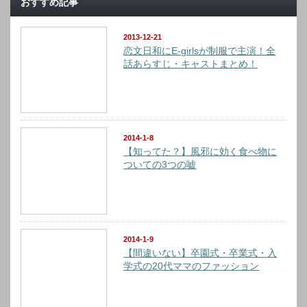
おすすめ記事
2013-12-21
恋文日和にE-girlsが制服で主演！全
話あらすじ・キャストまとめ！
2014-1-8
【知ってた？】風邪に効く食べ物に
ついての3つの嘘
2014-1-9
【間違いない】卒園式・卒業式・入
学式の20代ママのファッション