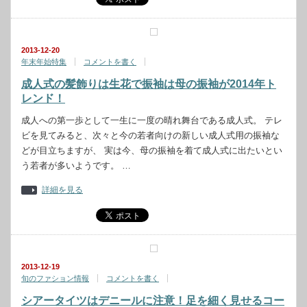
2013-12-20
年末年始特集
コメントを書く
成人式の髪飾りは生花で振袖は母の振袖が2014年ト
レンド！
成人への第一歩として一生に一度の晴れ舞台である成人式。 テレ
ビを見てみると、次々と今の若者向けの新しい成人式用の振袖な
どが目立ちますが、 実は今、母の振袖を着て成人式に出たいとい
う若者が多いようです。 …
詳細を見る
2013-12-19
旬のファション情報
コメントを書く
シアータイツはデニールに注意！足を細く見せるコー