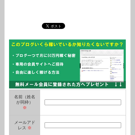
名前（姓名
が同枠）
※
メールアド
レス
※