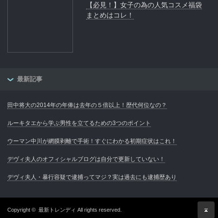
【必見！】女子の為の人気コスメ福袋
まとめはコレ！
最新記事
田中将大の2014年の年俸は去年の５倍以上！歴代何位なの？
ルーキタエから学ぶ男性を立てるための3つのポイント
ウーマン中川が網膜剥離で手術！すぐにわかる初期症状はこれ！
デヴィ夫人のオフィシャルブログは自分で更新していない！
デヴィ夫人・暴行容疑で逮捕ってマジ？実は過去にも逮捕歴あり
Copyright ©
最新トレンディ
All rights reserved.