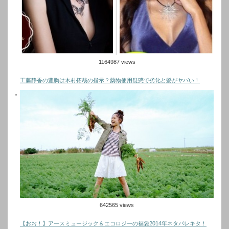
1164987 views
工藤静香の豊胸は木村拓哉の指示？薬物使用疑惑で劣化と髪がヤバい！
642565 views
【おお！】アースミュージック＆エコロジーの福袋2014年ネタバレキタ！