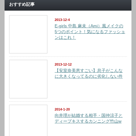
おすすめ記事
2013-12-4
E-girls 中島 麻未（Ami）風メイクの
5つのポイント！気になるファッショ
ンはこれ！
2013-12-12
【安室奈美恵すごい】息子がこんな
に大きくなってるのに劣化しない件
2014-1-20
向井理が結婚する相手・国仲涼子と
ディープキスするカンニング竹山w