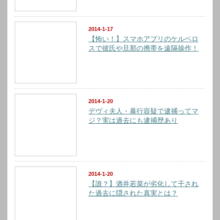
2014-1-17
【怖い！】スマホアプリのケルベロ
スで彼氏や旦那の携帯を遠隔操作！
2014-1-20
デヴィ夫人・暴行容疑で逮捕ってマ
ジ？実は過去にも逮捕歴あり
2014-1-20
【誰？】酒井若菜が劣化して干され
た過去に隠された真実とは？