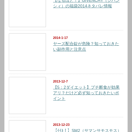
【なるほど！】GIVENCHY（ジバン
シィ）の福袋2014ネタバレ情報
2014-1-17
ヤーズ配合錠が危険？知っておきた
い副作用と注意点
2013-12-7
【5：2ダイエット】プチ断食が効果
アリ？だけど必ず知っておきたいポ
イント
2013-12-23
【ｲｲﾈ！】SM2（サマンサモスモス）